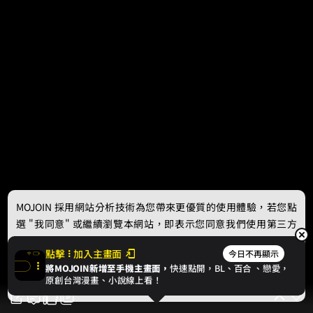
MOJOIN
採用網站分析技術為您帶來更優質的使用體驗，若您點
選 "我同意" 或繼續瀏覽本網站，即表示您同意我們使用第三方
Cookie，欲瞭解更多資訊請見
隱私權政策
。
點擊
加入主畫面
今日不再顯示
將MOJOIN新增至手機主畫面，
快速點開，BL、
百合
、戀愛，
我同意
原創台灣漫畫、小說線上看！