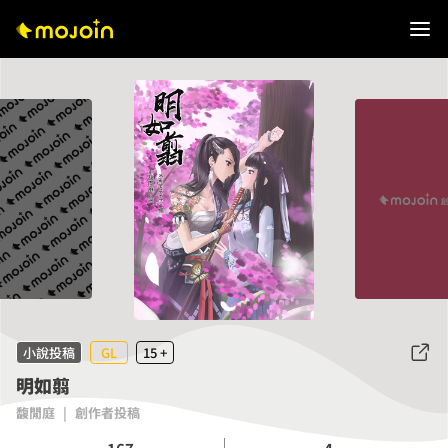
小說投稿
GL
15 +
明如翦
馥閒庭
|
創作者投稿