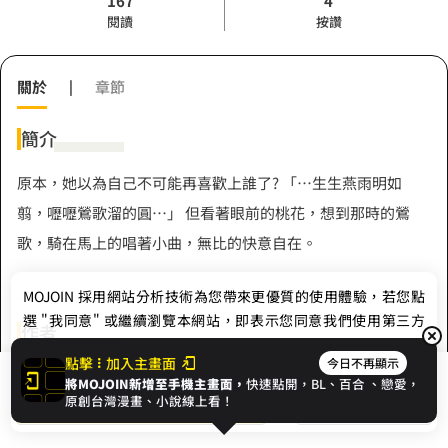
167
4
閱讀
按讚
關於
|
章節
簡介
原本，她以為自己不可能再喜歡上誰了? 「…生生燕雨明如
翦，嚦嚦鶯歌溜的圓…」 但看著眼前的桃花，想到那時的鶯
歌，騎在馬上的唱著小曲，無比的快意自在。
MOJOIN
採用網站分析技術為您帶來更優質的使用體驗，若您點
選 "我同意" 或繼續瀏覽本網站，即表示您同意我們使用第三方
作者
Cookie，欲瞭解更多資訊請見
隱私權政策
。
點擊
加入主畫面
今日不再顯示
馥閒庭
將MOJOIN新增至手機主畫面，
快速點開，BL、
百合
、戀愛，
我同意
開始閱讀
收藏
原創台灣漫畫、小說線上看！
Hashtag