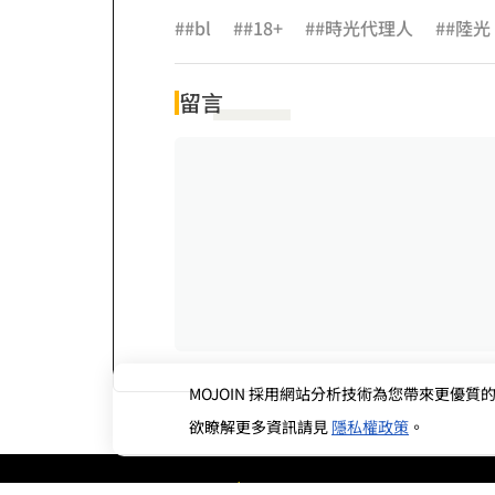
##bl
##18+
##時光代理人
##陸光
留言
MOJOIN
採用網站分析技術為您帶來更優質的使
欲瞭解更多資訊請見
隱私權政策
。