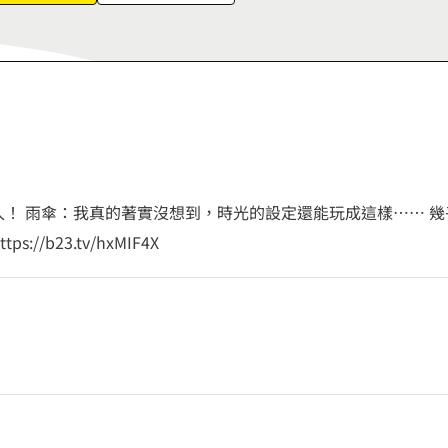
8
9
也慎入！ 雨傘：我真的著實沒想到，時光的設定還能玩成這樣…… 
/b23.tv/hxMIF4X