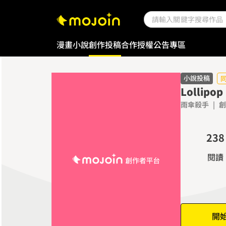
0
1
漫畫
小說
創作投稿
合作授權
公告專區
2
3
4
小說投稿
Lollipo
0
5
雨傘殺手
|
創
0
1
6
1
2
7
2
3
8
3
4
9
閱讀
4
5
5
6
6
7
7
8
開