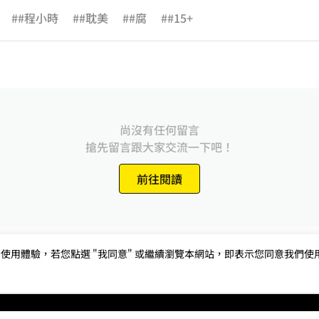
##程小時
##耽美
##腐
##15+
尚沒有任何留言
搶先留言跟大家交流一下吧！
前往閱讀
用體驗，若您點選 "我同意" 或繼續瀏覽本網站，即表示您同意我們使用第三