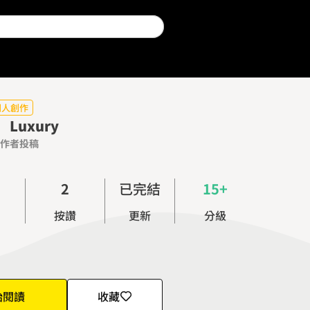
同人創作
p Luxury
作者投稿
0
1
2
已完結
15+
3
按讚
更新
分級
4
5
6
7
始閱讀
收藏