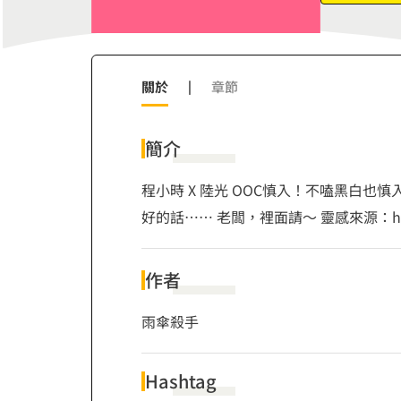
8
9
9
關於
|
章節
簡介
程小時 X 陸光 OOC慎入！不嗑黑白
好的話…… 老闆，裡面請～ 靈感來源：https:/
作者
雨傘殺手
Hashtag