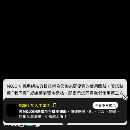
MOJOIN
採用網站分析技術為您帶來更優質的使用體驗，若您點
選 "我同意" 或繼續瀏覽本網站，即表示您同意我們使用第三方
Cookie，欲瞭解更多資訊請見
隱私權政策
。
點擊
加入主畫面
今日不再顯示
將MOJOIN新增至手機主畫面，
快速點開，BL、
百合
、戀愛，
我同意
原創台灣漫畫、小說線上看！
57