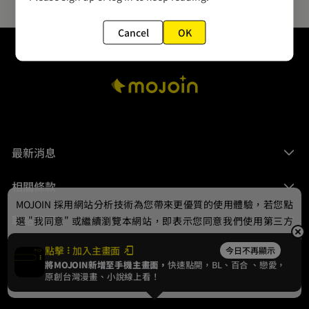
Cancel
OK
最新消息
相關條款
MOJOIN
採用網站分析技術為您帶來更優質的使用體驗，若您點
聯絡我們
選 "我同意" 或繼續瀏覽本網站，即表示您同意我們使用第三方
Cookie，欲瞭解更多資訊請見
隱私權政策
。
點擊
加入主畫面
今日不再顯示
將MOJOIN新增至手機主畫面，
快速點開，BL、
百合
、戀愛，
我同意
原創台灣漫畫、小說線上看！
© 2024 gamania Digital Entertainment Co., Ltd.