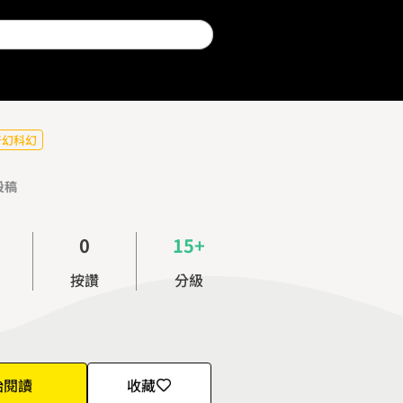
奇幻科幻
投稿
0
15+
1
按讚
分級
2
3
4
5
始閱讀
收藏