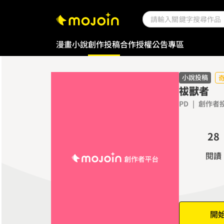
0
1
漫畫
小說
創作投稿
合作授權
公告專區
2
3
4
小說投稿
祓獸者
5
PD
|
創作者
0
6
1
7
2
8
3
9
閱讀
4
5
6
7
開