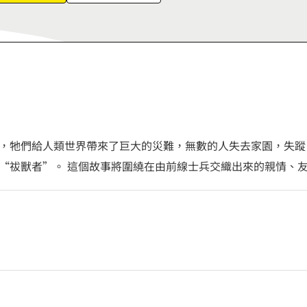
6
7
8
9
，牠們給人類世界帶來了巨大的災難，無數的人失去家園，失蹤
“祓獸者”。 這個故事將圍繞在由前線士兵交織出來的親情、