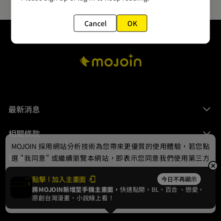
Cancel
OK
最新消息
相關條款
MOJOIN
採用網站分析技術為您帶來更優質的使用體驗，若您點
聯絡我們
選 "我同意" 或繼續瀏覽本網站，即表示您同意我們使用第三方
Cookie，欲瞭解更多資訊請見
隱私權政策
。
點擊
加入主畫面
今日不再顯示
將MOJOIN新增至手機主畫面，
快速點開，BL、
百合
、戀愛，
我同意
原創台灣漫畫、小說線上看！
© 2024 gamania Digital Entertainment Co., Ltd.