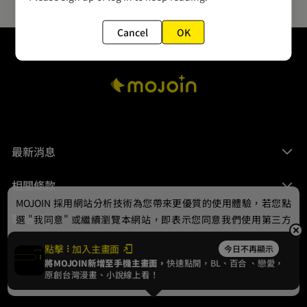
Cancel
OK
最新消息
相關條款
MOJOIN
採用網站分析技術為您帶來更優質的使用體驗，若您點
聯絡我們
選 "我同意" 或繼續瀏覽本網站，即表示您同意我們使用第三方
Cookie，欲瞭解更多資訊請見
隱私權政策
。
點擊
加入主畫面
今日不再顯示
將MOJOIN新增至手機主畫面，
快速點開，BL、
百合
、戀愛，
我同意
原創台灣漫畫、小說線上看！
© 2024 gamania Digital Entertainment Co., Ltd.