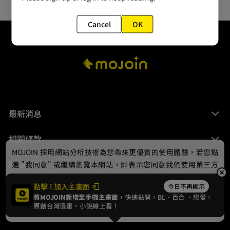
Cancel
OK
最新消息
相關條款
MOJOIN
採用網站分析技術為您帶來更優質的使用體驗，若您點
聯絡我們
選 "我同意" 或繼續瀏覽本網站，即表示您同意我們使用第三方
Cookie，欲瞭解更多資訊請見
隱私權政策
。
點擊
加入主畫面
今日不再顯示
將MOJOIN新增至手機主畫面，
快速點開，BL、
百合
、戀愛，
我同意
原創台灣漫畫、小說線上看！
© 2024 gamania Digital Entertainment Co., Ltd.