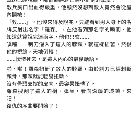
敵兵胸口出血得嚴重，他顯然沒想到敵人竟然會從屋
內開槍！
「救......」，他沒來得及說完，只能看到男人身上的名
牌反射出名字「羅森」，在他看到那名字的瞬間，他
知道就算說完這兩字，他也只會......
噗嗤──刺刀灌入了這人的脖頸，就這樣插著，然後
他的視線，天地倒轉！
......悽慘死去，是這人內心的最後話語。
啪、啪！羅森扭斷了敵人的脖頸，由於刺刀已經刺斷
頸骨，那頭就能輕易扭斷。
沒有骨頭支撐的皮肉，最容易扭轉了。
羅森搜刮了這人的槍、彈藥，看向燃燒的城鎮，來
吧！
復仇的序曲要開始了！