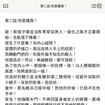
第二話 他是羅森！
第二話 他是羅森！
碰！那個子彈並沒有貫穿這男人，復仇之路才正要開
始，怎能落下帷幕！
發生了什麼事？你內心疑問？
冒煙的步槍口，是出自男人手上的這把！
而轉動門把的，則是外面不知名的敵人！
他是逃兵！所以，無論敵我，都可滅殺！
為了他內心中，那個唯一的目標，碰！以人體胸膛的
高度，他再度射出一槍！
他良好的聽力並沒有聽到第二聲倒地，從窗外加裝的
小鏡子，反射的影像，告訴他：
屋外，那名敵兵已經中槍！而他的步槍，已經不在他
手中！
安全！他踹開木門，不再回望身後女人的屍體，靈魂
既然已經脫離，那個軀體就已經不是他的摯愛！