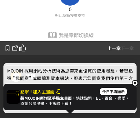
0
對此章節按讚支持
我是章節切換線
上一章
下一章
MOJOIN
採用網站分析技術為您帶來更優質的使用體驗，若您點
菜根
選 "我同意" 或繼續瀏覽本網站，即表示您同意我們使用第三方
Cookie，欲瞭解更多資訊請見
隱私權政策
。
作者的話
點擊
加入主畫面
今日不再顯示
將MOJOIN新增至手機主畫面，
快速點開，BL、
百合
、戀愛，
我同意
原創台灣漫畫、小說線上看！