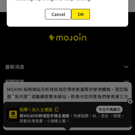
Cancel
OK
最新消息
相關條款
MOJOIN
採用網站分析技術為您帶來更優質的使用體驗，若您點
聯絡我們
選 "我同意" 或繼續瀏覽本網站，即表示您同意我們使用第三方
Cookie，欲瞭解更多資訊請見
隱私權政策
。
點擊
加入主畫面
今日不再顯示
將MOJOIN新增至手機主畫面，
快速點開，BL、
百合
、戀愛，
我同意
原創台灣漫畫、小說線上看！
© 2024 gamania Digital Entertainment Co., Ltd.