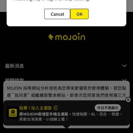
Cancel
OK
最新消息
相關條款
MOJOIN
採用網站分析技術為您帶來更優質的使用體驗，若您點
聯絡我們
選 "我同意" 或繼續瀏覽本網站，即表示您同意我們使用第三方
Cookie，欲瞭解更多資訊請見
隱私權政策
。
點擊
加入主畫面
今日不再顯示
將MOJOIN新增至手機主畫面，
快速點開，BL、
百合
、戀愛，
我同意
原創台灣漫畫、小說線上看！
© 2024 gamania Digital Entertainment Co., Ltd.