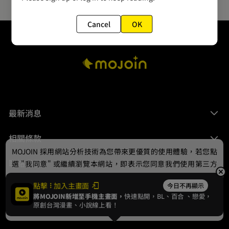
Cancel
OK
最新消息
相關條款
MOJOIN
採用網站分析技術為您帶來更優質的使用體驗，若您點
聯絡我們
選 "我同意" 或繼續瀏覽本網站，即表示您同意我們使用第三方
Cookie，欲瞭解更多資訊請見
隱私權政策
。
點擊
加入主畫面
今日不再顯示
將MOJOIN新增至手機主畫面，
快速點開，BL、
百合
、戀愛，
我同意
原創台灣漫畫、小說線上看！
© 2024 gamania Digital Entertainment Co., Ltd.