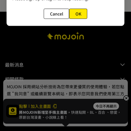
Cancel
OK
最新消息
相關條款
MOJOIN
採用網站分析技術為您帶來更優質的使用體驗，若您點
聯絡我們
選 "我同意" 或繼續瀏覽本網站，即表示您同意我們使用第三方
Cookie，欲瞭解更多資訊請見
隱私權政策
。
點擊
加入主畫面
今日不再顯示
將MOJOIN新增至手機主畫面，
快速點開，BL、
百合
、戀愛，
我同意
原創台灣漫畫、小說線上看！
© 2024 gamania Digital Entertainment Co., Ltd.