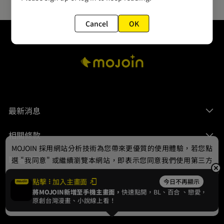
Cancel
OK
最新消息
相關條款
MOJOIN
採用網站分析技術為您帶來更優質的使用體驗，若您點
聯絡我們
選 "我同意" 或繼續瀏覽本網站，即表示您同意我們使用第三方
Cookie，欲瞭解更多資訊請見
隱私權政策
。
點擊
加入主畫面
今日不再顯示
將MOJOIN新增至手機主畫面，
快速點開，BL、
百合
、戀愛，
我同意
原創台灣漫畫、小說線上看！
© 2024 gamania Digital Entertainment Co., Ltd.