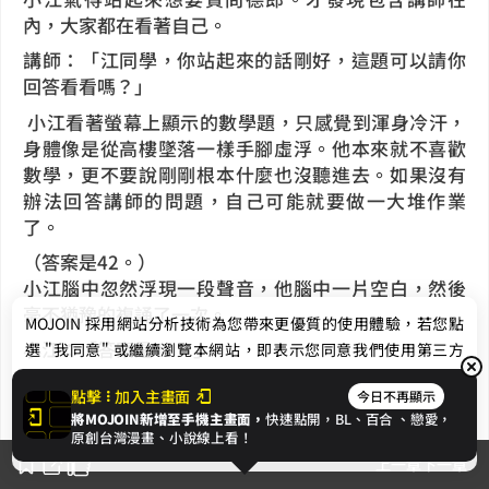
內，大家都在看著自己。
講師：「江同學，你站起來的話剛好，這題可以請你
回答看看嗎？」
小江看著螢幕上顯示的數學題，只感覺到渾身冷汗，
身體像是從高樓墜落一樣手腳虛浮。他本來就不喜歡
數學，更不要說剛剛根本什麼也沒聽進去。如果沒有
辦法回答講師的問題，自己可能就要做一大堆作業
了。
（答案是42。）
小江腦中忽然浮現一段聲音，他腦中一片空白，然後
毫不猶豫的複誦了一次。
MOJOIN
採用網站分析技術為您帶來更優質的使用體驗，若您點
小江：「答案是42。」
選 "我同意" 或繼續瀏覽本網站，即表示您同意我們使用第三方
Cookie，欲瞭解更多資訊請見
隱私權政策
。
講師：「很好，答案是42。江同學，你學得很快。在
點擊
加入主畫面
今日不再顯示
這題裡，我們要注意到…」
將MOJOIN新增至手機主畫面，
快速點開，BL、
百合
、戀愛，
講師讚許的點點頭之後繼續講解題目，小江則在原地
我同意
原創台灣漫畫、小說線上看！
茫然地四處張望，想要確認聲音來源。
上一章
下一章