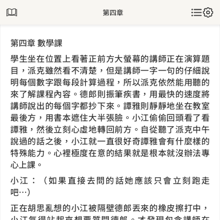
第四章
第四章 數學課
學生坐在位置上看著正前方大螢幕的講師正在演算題
目，派克雖然看不清楚，但是講師一字一句的仔細說
明每個數字跟每段計算過程，所以派克依然能用聽的
來了解課程內容。德郎則振筆疾書，用最快的速度將
講師說出的每個字都抄下來。譚雅則靜靜地坐在教室
最後方，用書本遮住大半張臉。小江偷偷回頭看了看
譚雅，然後立刻心虛地轉回前方。自從聽了派克中午
說過的話之後，小江就一直很好奇譚雅會有什麼樣的
特殊能力。心裡極度在意的結果就是根本就沒辦法專
心上課。
小江：（如果直接去問的話她應該只會立刻跑走
吧…）
正在胡思亂想的小江被隔壁德郎丟來的橡皮擦打中，
小江氣得站起來想要質問德郎。才發現包含講師在