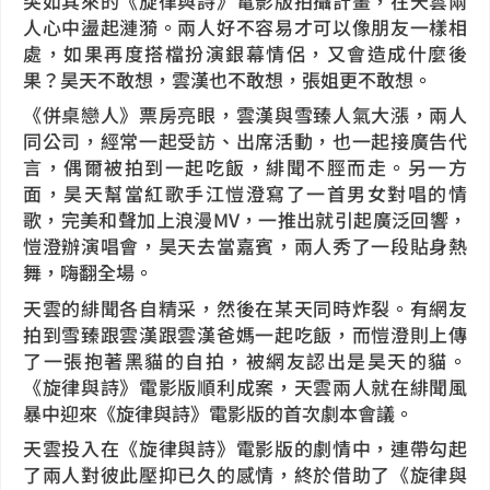
突如其來的《旋律與詩》電影版拍攝計畫，在天雲兩
人心中盪起漣漪。兩人好不容易才可以像朋友一樣相
處，如果再度搭檔扮演銀幕情侶，又會造成什麼後
果？昊天不敢想，雲漢也不敢想，張姐更不敢想。
《併桌戀人》票房亮眼，雲漢與雪臻人氣大漲，兩人
同公司，經常一起受訪、出席活動，也一起接廣告代
言，偶爾被拍到一起吃飯，緋聞不脛而走。另一方
面，昊天幫當紅歌手江愷澄寫了一首男女對唱的情
歌，完美和聲加上浪漫MV，一推出就引起廣泛回響，
愷澄辦演唱會，昊天去當嘉賓，兩人秀了一段貼身熱
舞，嗨翻全場。
天雲的緋聞各自精采，然後在某天同時炸裂。有網友
拍到雪臻跟雲漢跟雲漢爸媽一起吃飯，而愷澄則上傳
了一張抱著黑貓的自拍，被網友認出是昊天的貓。
《旋律與詩》電影版順利成案，天雲兩人就在緋聞風
暴中迎來《旋律與詩》電影版的首次劇本會議。
天雲投入在《旋律與詩》電影版的劇情中，連帶勾起
了兩人對彼此壓抑已久的感情，終於借助了《旋律與