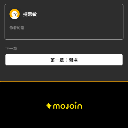
捷思敏
作者的話
下一章
第一章：開場