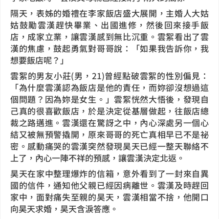
隔天，表姊的婚禮在李家飯店盛大展開，主婚人大姑
姑鼓勵雲漢趕快畢業、出國進修，然後回來接手飯
店，成家立業，讓雲漢感到無比沉重。雲絮看出了雲
漢的焦慮，鼓起勇氣對哥哥說：「如果我告訴你，我
想要飯店呢？」
雲絮的男友小莊(男，21)曾經點破雲絮的性別偏見：
「為什麼雲漢認為飯店是他的責任，而妳卻沒想過這
個問題？因為妳是女生。」雲絮恍然大悟後，發現自
己真的很喜歡飯店，於是決定從基層做起，往飯店總
裁之路邁進。雲漢還在驚訝之中，內心深處另一個心
結又被無預警撬開，原來哥哥的死亡真相早已不是祕
密。感動痛哭的雲漢突然發現昊天已經一整天聯絡不
上了，內心一陣不祥的預感，讓雲漢決定北返。
昊天在家中整理爆炸的信箱，意外看到了一封來自異
國的信件，通知他父親已經因病離世。雲漢及時趕回
家中，面對痛失至親的昊天，雲漢相當不捨，他開口
向昊天求婚，昊天含淚答應。