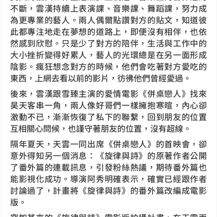
不斷，雲漢持續上表演課、音樂課、舞蹈課，努力成
為更專業的藝人。兩人偶爾點讚對方的貼文，知道彼
此都專注地走在夢想的道路上，即便沒有相伴，也依
然感到欣慰。只是少了對方的陪伴，生活與工作中的
大小挫折變得好累人，藝人的光環總是在另一面形成
陰影。瘋狂想念對方的時候，他們會吃著對方愛吃的
東西，上網去看以前的影片，彷彿他們曾經愛過。
後來，雲漢跟雪臻主演的愛情電影《併桌戀人》找來
昊天客串一角，兩人像好哥們一樣擁抱寒暄，內心卻
激動不已，漸漸恢復了私下的聯繫，回到朋友的位置
互相關心問候，也謹守著朋友的位置，沒有超線。
隔年夏天，天雲一同出席《併桌戀人》的首映會，卻
意外得知另一個消息：《旋律與詩》的原著作者公開
了番外篇的連載訊息，引發粉絲熱議，期待番外篇也
能影視化成功。導演阿秀明確表示，確實已經跟作者
討論過了，計畫將《旋律與詩》的番外篇改編成電影
版。