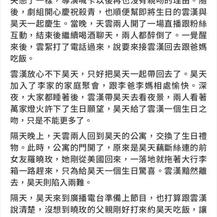
後，劇組開心慶祝殺青，也順便幫即將生日的雲漢與
昊天一起慶生。當晚，天雲兩人開了一場直播跟粉絲
互動，結束後繼續喝酒聊天，兩人都醉倒了。一覺醒
來後，雲絮打了電話過來，說要來接雲漢回去跟爸媽
吃飯。
雲漢放心不下昊天，只好把昊天一起帶回去了。昊天
加入了李家的家庭聚會，跟李爸李媽相處愉快。深
夜，大家都睡著後，雲漢帶昊天去看夜景，兩人看著
萬家燈火許下了生日願望，昊天給了雲漢一個生日之
吻，只是不能更多了。
隔天晚上，天雲兩人回到昊天的公寓，交換了生日禮
物。此時，公寓的門開了，原來是昊天藕斷絲連的前
女友羅曉玫，她剛從美國回來，一落地就拖著大行李
箱一路趕來，只為給昊天一個生日驚喜。雲漢黯然離
去，昊天則陷入兩難。
隔天，昊天來到廣播電台準備上節目，也打算跟雲漢
說清楚，沒想到曉玫的父親剛好打來約昊天吃飯，讓