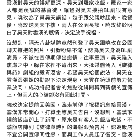
雲漢對昊天的誤解更深。昊天到羅家吃飯，羅家一家
人都是虔誠的基督徒，羅爸對昊天接拍BL劇很有意
見，曉玫為了幫昊天講話，幾乎跟父親吵起來。晚餐
後，曉玫送昊天下樓，兩人在公園長談，曉玫終於明
白了昊天對雲漢的感情，決定放手祝福。
沒想到，隔天八卦媒體竟然刊登了昊天跟曉玫在公園
聊天擁抱的照片，引發粉絲不滿，認為昊天身為BL劇
演員，不該在宣傳期傳出戀情。往事重演，昊天陷入
焦慮之中，躲在家裡不肯出來。大批媒體湧入《旋律
與詩》劇組的殺青酒會，希望昊天給個說法。昊天在
雲漢跟張姐的勸說下決定現身，天雲在鏡頭前努力營
業放閃，成功將記者會的焦點從緋聞轉到新戲的宣傳
上，但兩人的心結卻沒有因此打開。
曉玫決定提前回美國，臨走前傳了祝福訊息給雲漢，
雲漢非常開心，打算坐等昊天告白。沒想到，雲漢家
裡的飯店卻上了新聞，原來是有客人到飯店吃飯，不
滿飯店陳列《旋律與詩》的海報跟預告片，認為飯店
不宜公開宣傳同性戀，而與工作人員起了衝突。雲漢