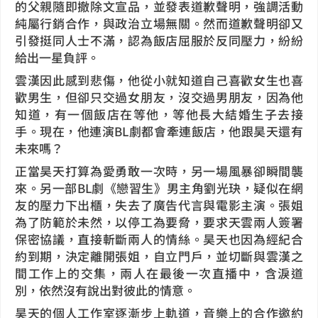
的父親隨即撤除文宣品，並發表道歉聲明，強調活動
純屬行銷合作，與政治立場無關。然而道歉聲明卻又
引發挺同人士不滿，認為飯店屈服於反同壓力，紛紛
給出一星負評。
雲漢因此感到悲傷，他從小就知道自己喜歡女生也喜
歡男生，但卻只交過女朋友，沒交過男朋友，因為他
知道，有一個飯店在等他，等他長大結婚生子去接
手。現在，他連演BL劇都會牽連飯店，他跟昊天還有
未來嗎？
正當昊天打算為愛勇敢一次時，另一場風暴卻瞬間襲
來。另一部BL劇《戀習生》男主角劉光玦，疑似在網
友的壓力下出櫃，失去了廣告代言與電影主演。張姐
為了防範於未然，以停工為要脅，要求天雲兩人簽署
保密協議，直接斬斷兩人的情絲。昊天也因為經紀合
約到期，決定離開張姐，自立門戶，並切斷與雲漢之
間工作上的交集，兩人在最後一次直播中，含淚道
別，依然沒有說出對彼此的情意。
昊天的個人工作室逐漸步上軌道，音樂上的合作邀約