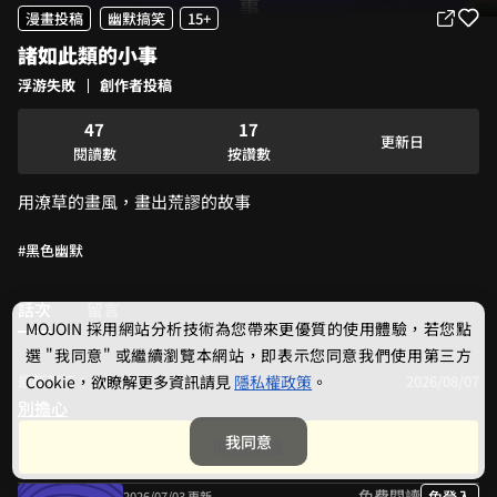
2
2
漫畫投稿
幽默搞笑
15+
0
3
3
諸如此類的小事
1
4
4
2
5
5
浮游失敗
創作者投稿
3
6
0
6
4
7
1
7
更新日
5
8
2
8
閱讀數
按讚數
6
9
3
9
用潦草的畫風，畫出荒謬的故事
7
4
8
5
#黑色幽默
9
6
7
8
話次
留言
9
MOJOIN
採用網站分析技術為您帶來更優質的使用體驗，若您點
選 "我同意" 或繼續瀏覽本網站，即表示您同意我們使用第三方
最新更新：
2026/08/07
Cookie，欲瞭解更多資訊請見
隱私權政策
。
別擔心
我同意
開始閱讀
共 6 話
更新日：舊到新
免費閱讀
免登入
2026/07/03 更新