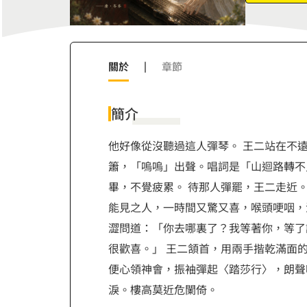
8
9
關於
|
章節
簡介
他好像從沒聽過這人彈琴。 王二站在不
簫，「嗚嗚」出聲。唱詞是「山迴路轉不
畢，不覺疲累。 待那人彈罷，王二走近
能見之人，一時間又驚又喜，喉頭哽咽，
澀問道：「你去哪裏了？我等著你，等了
很歡喜。」 王二頷首，用兩手揩乾滿面
便心領神會，振袖彈起〈踏莎行〉，朗聲
淚。樓高莫近危闌倚。