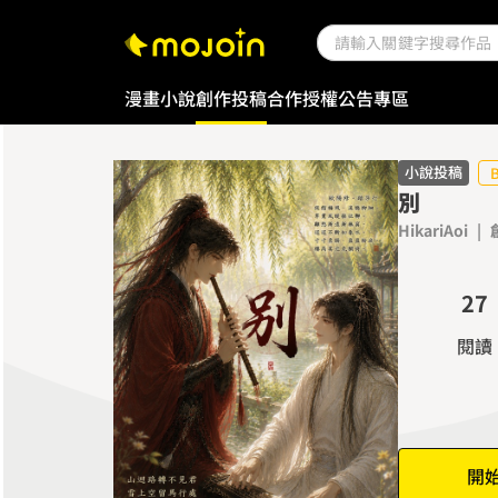
0
漫畫
小說
創作投稿
合作授權
公告專區
1
2
3
小說投稿
別
4
HikariAoi
|
0
5
1
6
2
7
3
8
閱讀
4
9
5
6
7
開