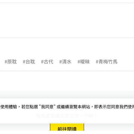
#原耽
#台耽
#古代
#清水
#曖昧
#青梅竹馬
用體驗，若您點選 "我同意" 或繼續瀏覽本網站，即表示您同意我們使用第三
尚沒有任何留言
搶先留言跟大家交流一下吧！
前往閱讀