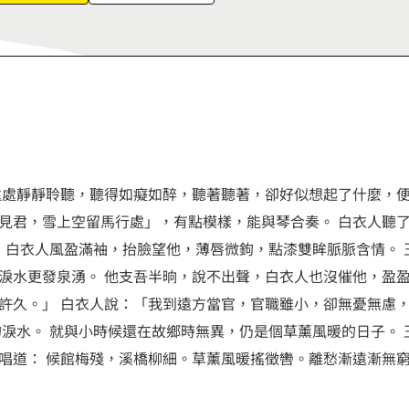
6
7
8
9
遠處靜靜聆聽，聽得如癡如醉，聽著聽著，卻好似想起了什麼，
見君，雪上空留馬行處」，有點模樣，能與琴合奏。 白衣人聽
。 白衣人風盈滿袖，抬臉望他，薄唇微鉤，點漆雙眸脈脈含情。
淚水更發泉湧。 他支吾半晌，說不出聲，白衣人也沒催他，盈盈
許久。」 白衣人說：「我到遠方當官，官職雖小，卻無憂無慮
的淚水。 就與小時候還在故鄉時無異，仍是個草薰風暖的日子。
唱道： 候館梅殘，溪橋柳細。草薰風暖搖徵轡。離愁漸遠漸無