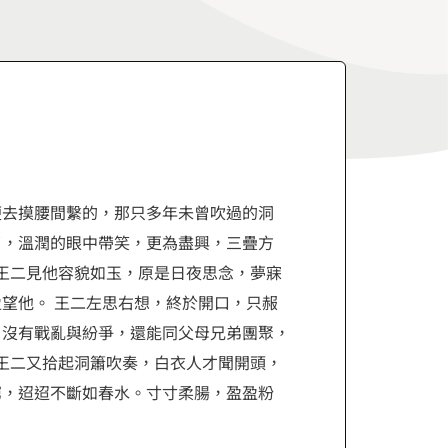
便去摸腰間繫的，那只多年未曾吹過的洞
了，溫潤的眼中帶笑，更為盡興，三疊方
 王二見他容貌如玉，原是日夜思念，夢寐
望他。 王二左思右想，終於開口，只赧
，沒有戰亂與紛爭，還能同父母兄弟團聚，
 王二又拾起洞簫吹奏，白衣人才聞開頭，
窮，迢迢不斷如春水。寸寸柔腸，盈盈粉