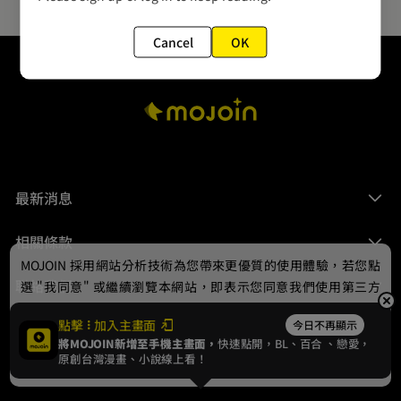
Cancel
OK
最新消息
相關條款
MOJOIN
採用網站分析技術為您帶來更優質的使用體驗，若您點
聯絡我們
選 "我同意" 或繼續瀏覽本網站，即表示您同意我們使用第三方
Cookie，欲瞭解更多資訊請見
隱私權政策
。
點擊
加入主畫面
今日不再顯示
將MOJOIN新增至手機主畫面，
快速點開，BL、
百合
、戀愛，
我同意
原創台灣漫畫、小說線上看！
© 2024 gamania Digital Entertainment Co., Ltd.