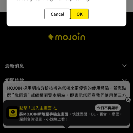
Cancel
OK
最新消息
相關條款
MOJOIN
採用網站分析技術為您帶來更優質的使用體驗，若您點
聯絡我們
選 "我同意" 或繼續瀏覽本網站，即表示您同意我們使用第三方
Cookie，欲瞭解更多資訊請見
隱私權政策
。
點擊
加入主畫面
今日不再顯示
將MOJOIN新增至手機主畫面，
快速點開，BL、
百合
、戀愛，
我同意
原創台灣漫畫、小說線上看！
© 2024 gamania Digital Entertainment Co., Ltd.