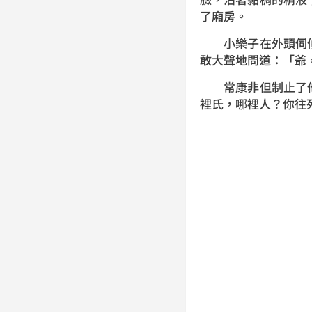
了廂房。
小樂子在外頭伺候
敢大聲地問道：「爺
常康非但制止了他
裡氏，哪裡人？你往