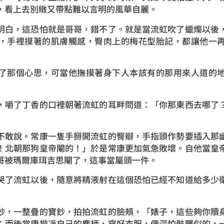
，看上去別緻又帶點難以言明的風華自麗。
白，這恐怕就是哥哥，錯不了。就是當流虹吹了蠟燭以後，
，手裡摸著的肌膚觸感，臀肉上的梅花型胎記，都讓他一
那個心思，可當他撫摸著身下人本該有的那用來人道的地
嚼了丁香的口裡朝著流虹的耳畔問道：「你那東西去哪了？
敢說。常康一隻手掰開流虹的臀瓣，手指頭作勢要插入那幽
！北朝那狗皇帝閹的！」於是常康更加氣急敗壞。自他當皇
哥被瑪爾庫珥吉思閹了，這事當屬頭一件。
了流虹以後，隨意將精液射在這個恐怕已經不知道給多少衛
，一整疊的寶鈔，拍拍流虹的臉頰，「婊子，這些夠你贖身
；而後常康揩凈自己的塵柄，穿好衣服，便深怕骯髒似的，