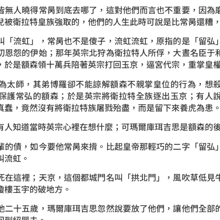
無人曉得常昺到底去哪了，這對他們而言也不重要，因為磨
兒被衛拉特皇族強取的，他們的人生此時可說是比常昺還糟
「流虹」，常昺也不是傻子，流虹流虹，原指的是「留弘」
切恩怨的伊始；那年英宗北狩為衛拉特人所俘，大晝名臣于
，於是額森領十萬兵陪著英宗打回玉京，逼宮代宗，重掌皇
太師，其弟博羅卻不能諒解額森不親掌皇位的行為，想殺
保護常弘的額森；於是英宗將衛拉特全族逐出玉京；有人
真蠢，竟然沒有將衛拉特族屠戮殆盡，而是留下來養虎為患
人知道當時英宗心裡在想什麼；可瑪爾庫珥吉思是額森的
的債，如今要他常昺來揹。比起皇帝那輕巧的二字「留弘」
叫流虹。
在這裡；天京，這個都城門名叫「拱北門」，風吹草低見牛
瓊樓玉宇的破地方。
二十五歲，瑪爾庫珥吉思忽然說要放了他們，讓他們全部的
回到紹興去。