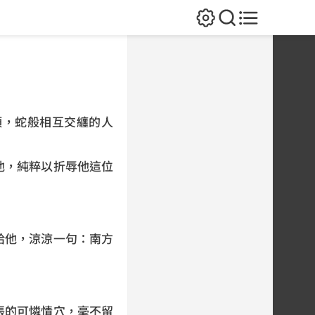
，蛇般相互交纏的人
，純粹以折辱他這位
他，涼涼一句：南方
的可憐情穴，毫不留