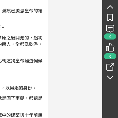
淚痕已濺濕皇帝的裙
笑。
0
原之後開始的，起初
的南人，全都洗乾淨，
0
朝這狗皇帝難道伺候
，以男娼的身份。
是回了南朝，都還是
中的建築與十年前無