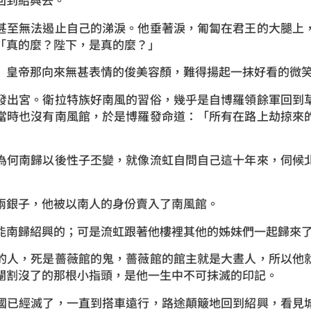
至無法遏止自己的涕淚。他垂著淚，匍匐在君王的大腿上，
「真的麼？陛下，是真的麼？」
皇帝那向來無甚表情的俊美容顏，難得揚起一抹好看的微
出宮。衛拉特族好南風的習俗，幾乎是自博羅領餘軍回到草
當時也沒有南風館，於是博羅發命道：「所有在路上劫掠來
何南歸以後性子丕變，就像流虹自問自己這十年來，伺候北
銀子，他被以南人的身份賣入了南風館。
歸紹興的；可是流虹跟著他樓裡其他的姊妹們一起歸來了
人，死是薔薇館的鬼，薔薇館的館主就是大晝人，所以他就
閹割沒了的那根小指頭，是他一生中不可抹滅的印記。
已經滅了，一直到搭車遠行，路途顛簸地回到紹興，看見城