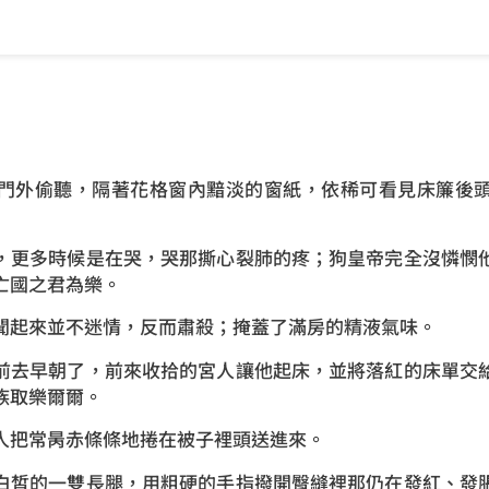
外偷聽，隔著花格窗內黯淡的窗紙，依稀可看見床簾後頭
更多時候是在哭，哭那撕心裂肺的疼；狗皇帝完全沒憐憫他
亡國之君為樂。
起來並不迷情，反而肅殺；掩蓋了滿房的精液氣味。
去早朝了，前來收拾的宮人讓他起床，並將落紅的床單交給
族取樂爾爾。
把常昺赤條條地捲在被子裡頭送進來。
皙的一雙長腿，用粗硬的手指撥開臀縫裡那仍在發紅、發脹