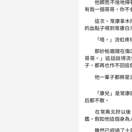
他鍥而不捨地擰著
有我一個哥哥，你不
這次，常康拿木摺
的血點子噴到常康白
「唔，」流虹疼得縮
那紗帕磨蹭在傷口
哥哥。」這話說得流
子，都再也作不回這
他一輩子都將是
「康兒」是常康的
后都不敢。
在常昺北狩以後，
鑑。假如他這個身為
雖然已經過了十年