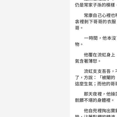
仍是常家子孫的模樣
常康自己心裡也明
衾裡剝下哥哥的衣服
哥。
一時間，他本沒了
物。
他覆在流虹身上，
氣含著薄怒。
流虹支支吾吾，不
了，方說：「被閹的
這麼生氣；而他的哥
那天夜裡，他操哭
骯髒不堪的身體裡。
他自兜裡掏出寶鈔
臉，沾著黏稠的精液