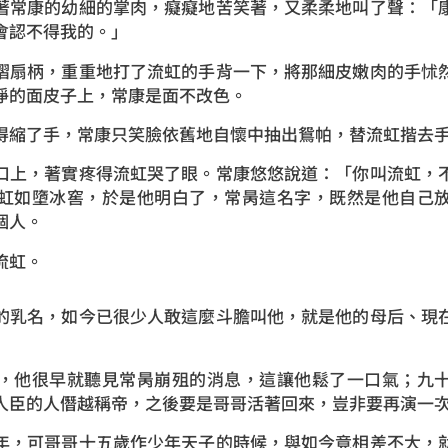
常康的幼細的掌肉，癡癡地苦笑著，又柔柔地叫了聲：「康
會認不得我的。」
扇柄，重重地打了流虹的手背一下，將那細皮嫩肉的手怵然
淨的面皮子上，常康是面不改色。
了手，常康只笑臉依舊地自懷中抽出鴛帕，替流虹揩去手
上，著實疼得流虹哭了眼。常康悠悠說道：「你叫流虹，不
虹如墮冰窖，於是他明白了，常昺這名字，既然是他自己
個人。
流虹。
乳名，如今已很少人敢這麼斗膽叫他，就是他的母后、現在
他很早就聽見常昺崩殂的消息，這讓他鬆了一口氣；九十
人臣的人僭越稱帝，之後要是哥哥活著回來，豈非要再演一
，可哥哥十五歲作少年天子的時候，與如今竟相差不大，就