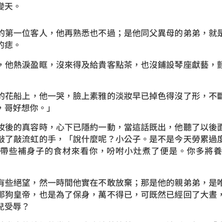
變天。
第一位客人，他再熟悉也不過；是他同父異母的弟弟，就是
的痣。
他熱淚盈眶，沒來得及給貴客點茶，也沒鋪設琴座獻藝，顫
花船上，他一哭，臉上素雅的淡妝早已掉色得沒了形，不斷
，哥好想你。」
後的真容時，心下已隱約一動，當這話既出，他聽了以後面
敲了敲流虹的手，「說什麼呢？小公子。是不是今天勞累過
常帶些補身子的食材來看你，吩咐小灶煮了便是。你多將養
些絕望，然一時間他實在不敢放棄；那是他的親弟弟，是唯
那狗皇帝，也是為了保身，萬不得已，可既然已經回了大晝
兒受辱？