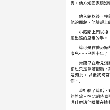
異，他方知國家還沒
他入館以後，接的
他的面貌，他臉頰上
小廝關上門以後，
服出巡的皇帝的手。
這可是在薔薇館的
康兒……已經十年了
常康早在看見淡妝
卻也只是拿著摺扇，
是如此，以後我時
你。」
流虹聽了這話，有
的希望。在北朝侍奉
憑什麼讓他繼續在這