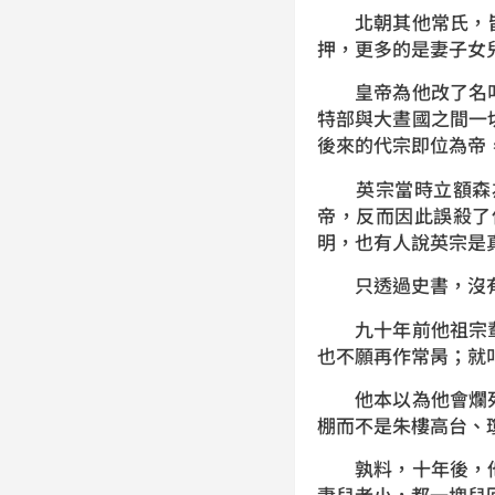
北朝其他常氏，皆
押，更多的是妻子女
皇帝為他改了名叫
特部與大晝國之間一
後來的代宗即位為帝
英宗當時立額森為
帝，反而因此誤殺了
明，也有人說英宗是
只透過史書，沒有
九十年前他祖宗輩
也不願再作常昺；就
他本以為他會爛死
棚而不是朱樓高台、
孰料，十年後，他
妻兒老小，都一塊兒