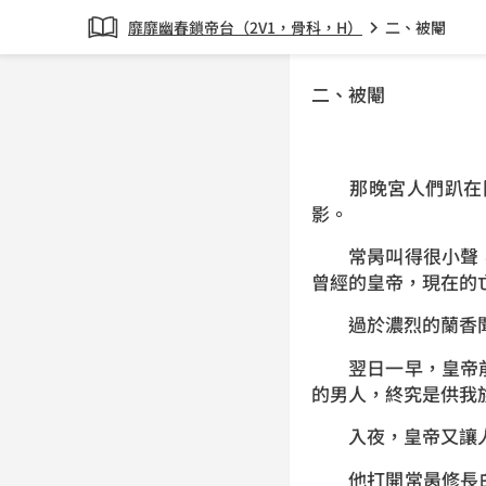
靡靡幽春鎖帝台（2V1，骨科，H）
二、被閹
chevron_right
二、被閹
那晚宮人們趴在門
影。
常昺叫得很小聲，
曾經的皇帝，現在的
過於濃烈的蘭香聞
翌日一早，皇帝前
的男人，終究是供我
入夜，皇帝又讓人
他打開常昺修長白