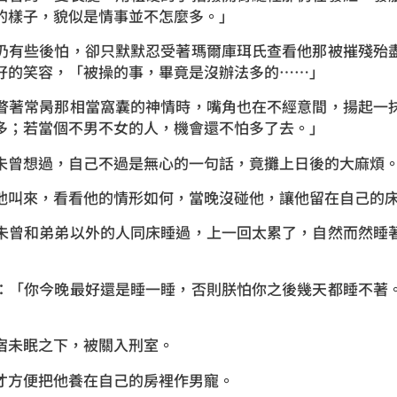
的樣子，貌似是情事並不怎麼多。」
有些後怕，卻只默默忍受著瑪爾庫珥氏查看他那被摧殘殆盡
好的笑容，「被操的事，畢竟是沒辦法多的……」
著常昺那相當窩囊的神情時，嘴角也在不經意間，揚起一抹
多；若當個不男不女的人，機會還不怕多了去。」
想過，自己不過是無心的一句話，竟攤上日後的大麻煩。
叫來，看看他的情形如何，當晚沒碰他，讓他留在自己的床
曾和弟弟以外的人同床睡過，上一回太累了，自然而然睡著
「你今晚最好還是睡一睡，否則朕怕你之後幾天都睡不著。
未眠之下，被關入刑室。
方便把他養在自己的房裡作男寵。