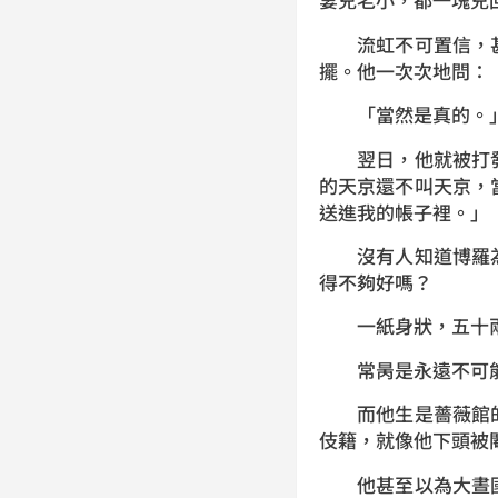
流虹不可置信，甚
擺。他一次次地問：
「當然是真的。」
翌日，他就被打發
的天京還不叫天京，
送進我的帳子裡。」
沒有人知道博羅為
得不夠好嗎？
一紙身狀，五十兩
常昺是永遠不可能南
而他生是薔薇館的
伎籍，就像他下頭被
他甚至以為大晝國