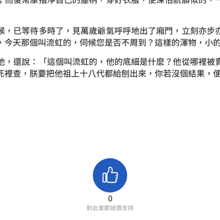
，已等待多時了，見萬歲爺氣呼呼地出了廂門，立刻亦步亦
，今天那個叫流虹的，伺候您是否不周到？這樣的渾物，小
，還說：「這個叫流虹的，他的底細是什麼？他從哪裡被賣
死裡查，朕要把他祖上十八代都給刨出來，你若沒個結果，
0
對此章節按讚支持