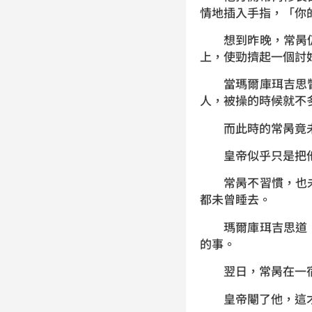
情地插入手指，「你
想到昨晚，常昺仍
上，使勁擠起一個討
當瑪爾庫珥吉思瞥
人，被操的時候就不
而此時的常昺竟未曾
皇帝似乎只是把他
常昺不習慣，也未
都未曾睡去。
瑪爾庫珥吉思道：
的事。
翌日，常昺在一宿
皇帝閹了他，這才