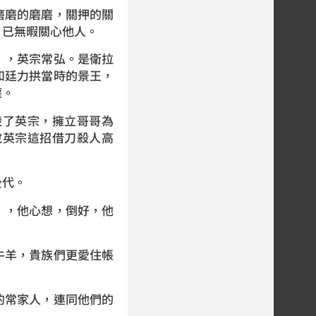
磨的磨磨，關押的關
，已無暇關心他人。
，英宗常弘。是衛拉
和廷力拱當時的景王，
權。
了英宗，擁立哥哥為
說英宗這招借刀殺人高
。
後代。
，他心想，倒好，他
羊，貴族們更愛住帳
常家人，連同他們的