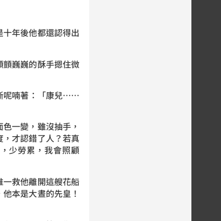
十年後他都還認得出
顫巍巍的酥手摁住微
呢喃著：「康兒……
色一變，雖沒抽手，
度，才認錯了人？若真
，少勞累，我會照顧
一救他離開這艘花船
，他本是大晝的先皇！