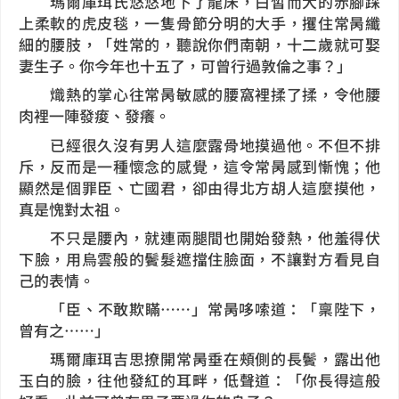
瑪爾庫珥氏悠悠地下了龍床，白皙而大的赤腳踩
上柔軟的虎皮毯，一隻骨節分明的大手，攫住常昺纖
細的腰肢，「姓常的，聽說你們南朝，十二歲就可娶
妻生子。你今年也十五了，可曾行過敦倫之事？」
熾熱的掌心往常昺敏感的腰窩裡揉了揉，令他腰
肉裡一陣發痠、發癢。
已經很久沒有男人這麼露骨地摸過他。不但不排
斥，反而是一種懷念的感覺，這令常昺感到慚愧；他
顯然是個罪臣、亡國君，卻由得北方胡人這麼摸他，
真是愧對太祖。
不只是腰內，就連兩腿間也開始發熱，他羞得伏
下臉，用烏雲般的鬢髮遮擋住臉面，不讓對方看見自
己的表情。
「臣、不敢欺瞞……」常昺哆嗦道：「稟陛下，
曾有之……」
瑪爾庫珥吉思撩開常昺垂在頰側的長鬢，露出他
玉白的臉，往他發紅的耳畔，低聲道：「你長得這般