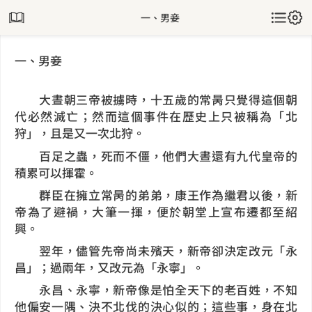
一、男妾
一、男妾
大晝朝三帝被擄時，十五歲的常昺只覺得這個朝
代必然滅亡；然而這個事件在歷史上只被稱為「北
狩」，且是又一次北狩。
百足之蟲，死而不僵，他們大晝還有九代皇帝的
積累可以揮霍。
群臣在擁立常昺的弟弟，康王作為繼君以後，新
帝為了避禍，大筆一揮，便於朝堂上宣布遷都至紹
興。
翌年，儘管先帝尚未殯天，新帝卻決定改元「永
昌」；過兩年，又改元為「永寧」。
永昌、永寧，新帝像是怕全天下的老百姓，不知
他偏安一隅、決不北伐的決心似的；這些事，身在北