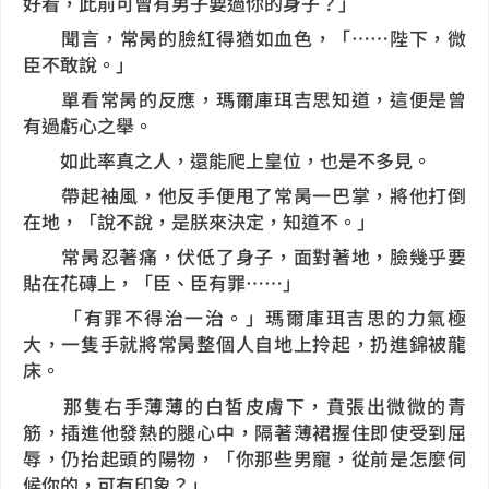
好看，此前可曾有男子要過你的身子？」
聞言，常昺的臉紅得猶如血色，「……陛下，微
臣不敢說。」
單看常昺的反應，瑪爾庫珥吉思知道，這便是曾
有過虧心之舉。
如此率真之人，還能爬上皇位，也是不多見。
帶起袖風，他反手便甩了常昺一巴掌，將他打倒
在地，「說不說，是朕來決定，知道不。」
常昺忍著痛，伏低了身子，面對著地，臉幾乎要
貼在花磚上，「臣、臣有罪……」
「有罪不得治一治。」瑪爾庫珥吉思的力氣極
大，一隻手就將常昺整個人自地上拎起，扔進錦被龍
床。
那隻右手薄薄的白皙皮膚下，賁張出微微的青
筋，插進他發熱的腿心中，隔著薄裙握住即使受到屈
辱，仍抬起頭的陽物，「你那些男寵，從前是怎麼伺
候你的，可有印象？」