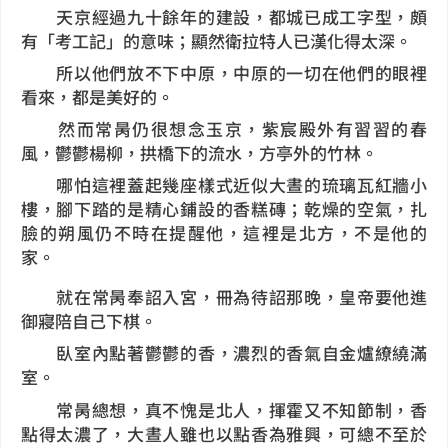
天京經過九十餘年的建設，都城已成工字型，頗
有「考工記」的意味；顯然衛拉特人已漢化得太深。
所以他們放不下中原，中原的一切在他們的眼裡
看來，都是美好的。
然而常昺仍很想念玉京，紫宸殿外有習習的春
風，鬱鬱楊柳，拱橋下的流水，方亭外的竹林。
哪怕這裡蓋起幾座樣式近似大晝的琉璃瓦紅牆小
樓，腳下踏的是精心鋪設的香糕磚；乾燥的空氣，扎
臉的朔風仍不時在提醒他，這裡是北方，不是他的
家。
就在常昺奉詔入宮，冊為待詔那晚，皇帝要他進
御寢陪自己下棋。
臥室內點著鬱鬱的香，濃烈的香氣自金爐繚繞滿
室。
常昺總想，真不愧是北人，揮霍又不知節制，香
點得太濃了，大晝人雖也以點香為雅興，可總不至於