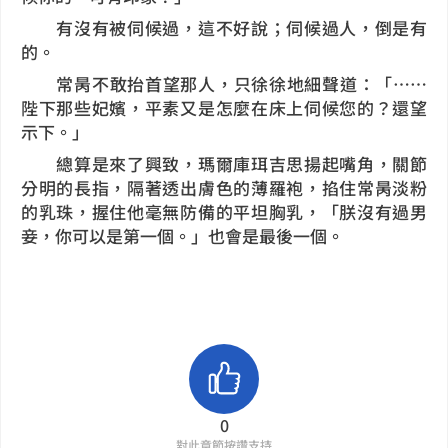
有沒有被伺候過，這不好說；伺候過人，倒是有
的。
常昺不敢抬首望那人，只徐徐地細聲道：「……
陛下那些妃嬪，平素又是怎麼在床上伺候您的？還望
示下。」
總算是來了興致，瑪爾庫珥吉思揚起嘴角，關節
分明的長指，隔著透出膚色的薄羅袍，掐住常昺淡粉
的乳珠，握住他毫無防備的平坦胸乳，「朕沒有過男
妾，你可以是第一個。」也會是最後一個。
0
對此章節按讚支持