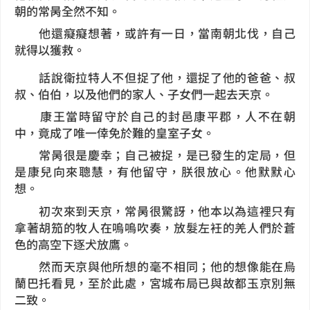
朝的常昺全然不知。
他還癡癡想著，或許有一日，當南朝北伐，自己
就得以獲救。
話說衛拉特人不但捉了他，還捉了他的爸爸、叔
叔、伯伯，以及他們的家人、子女們一起去天京。
康王當時留守於自己的封邑康平郡，人不在朝
中，竟成了唯一倖免於難的皇室子女。
常昺很是慶幸；自己被捉，是已發生的定局，但
是康兒向來聰慧，有他留守，朕很放心。他默默心
想。
初次來到天京，常昺很驚訝，他本以為這裡只有
拿著胡笳的牧人在嗚嗚吹奏，放髮左衽的羌人們於蒼
色的高空下逐犬放鷹。
然而天京與他所想的毫不相同；他的想像能在烏
蘭巴托看見，至於此處，宮城布局已與故都玉京別無
二致。