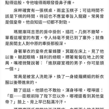
點得這般，令他嗆得兩眼發昏鼻子癢。
床畔確實有一張棋桌，兩盆玉棋子；可這時間不
該是下棋的時間，待詔也不應當奉旨入龍寢。常昺曾
是個皇帝，他自知這一切都不對勁。
瑪爾庫珥吉思的房中掛劍，插花，几側不撤琴，
單看這暖室的布置，令人絲毫不覺已到了塞外；就像
是房間主人對中原的牽掛那般深。
身著單衣的皇帝虎輩蜂腰，箕踞在床上，見了他
以後，瞇起眼睛，鋒利的綠眼，瞟著匍匐在地上的常
昺，嘴裡微聲說著：「進朕寢室裡的男子，你可是頭
一個。」
常昺是被宮人洗乾淨，換了一身綾羅綢緞的新衣
服以後帶進來的。
聽了這話，他頭也不敢抬，渾身哆嗦，嚶嚀道：
「臣……臣眼前除了陛下您以外，哪裡還看到其他皇
帝？」臉上、背上早已黏滿冷汗。