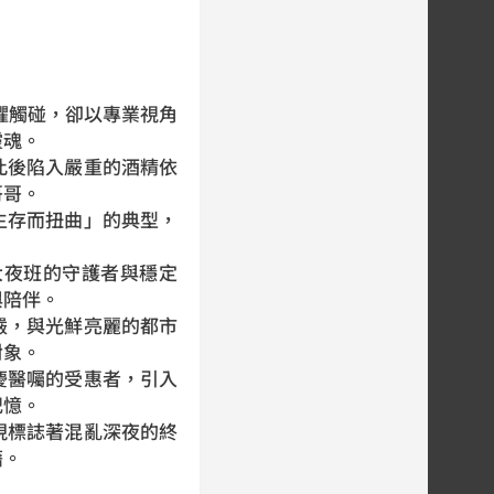
懼觸碰，卻以專業視角
靈魂。
此後陷入嚴重的酒精依
哥哥。
生存而扭曲」的典型，
大夜班的守護者與穩定
與陪伴。
嚴，與光鮮亮麗的都市
對象。
慶醫囑的受惠者，引入
記憶。
現標誌著混亂深夜的終
藉。