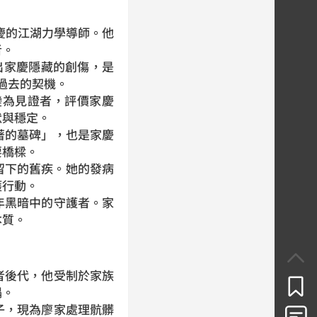
慶的江湖力學導師。他
者。
映出家慶隱藏的創傷，是
過去的契機。
變為見證者，評價家慶
默與穩定。
著的墓碑」，也是家慶
要橋樑。
留下的舊疾。她的發病
護行動。
年黑暗中的守護者。家
本質。
者後代，他受制於家族
塌。
子，現為廖家處理骯髒