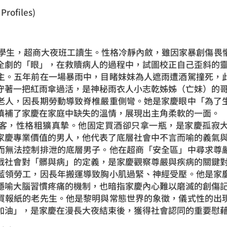
rofiles)
系學生，超商大夜班工讀生。性格冷靜內斂，雖因家暴創傷畏
全劇的「眼」，在救贖病人的過程中，試圖校正自己歪斜的
主。五年前在一場暴雨中，目睹妹妹為人遮雨遭酒駕撞死，
守著一把紅雨傘過活，是神秘雨衣人小志乾姊姊（亡妹）的
老人，因長期勞動導致脊椎嚴重側彎。她是家慶眼中「為了
填補了家慶在家庭中缺失的溫情，展現出主角柔軟的一面。
夜常客，性格粗獷真摯。他固定買酒卻只拿一瓶，是家慶孤寂
家慶專業價值的男人，他代表了底層社會中不言而喻的義氣
而無法控制排泄的底層男子。他在超商「安全區」中尋求尊
戰社會對「髒與病」的定義，是家慶觀察尊嚴與疾病的關鍵
藍領勞工，因長年搬運導致胸小肌過緊、神經受壓。他是家
隱喻大腦習慣疼痛的機制，也暗指家慶內心難以磨滅的創傷
買報紙的老先生。他是黎明與常態世界的象徵，儀式性的出
加油」，是家慶在漫長大夜結束後，獲得社會認同的重要慰