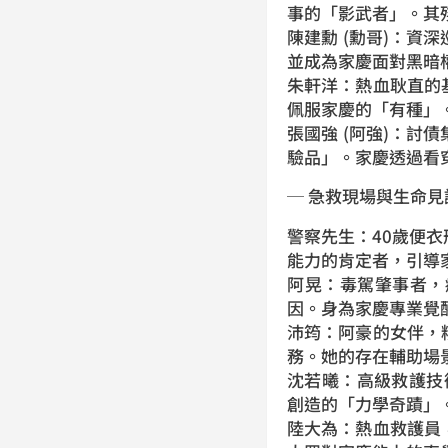
事的「影武者」。其
陳建勳 (勳哥)：
並成為家慶面對黑暗
朱軒洋：熱血耿直的
佩服家慶的「有種」
張國強 (阿強)：
驗品」。家慶透過看
─ 急救現場與生命見
警察先生：40歲便
能力的肯定者，引導
阿晃：毒駕肇事者，
因。身為家慶專業覺
沛筠：阿豪的女伴，
務。她的存在輔助場
沈若曦：高級救護技
創造的「力學奇蹟」
陸大為：熱血救護員