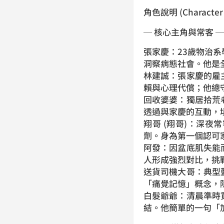
角色說明 (Character P
─ 核心主角與常客 ─
張家慶：23歲物治
洞察病態社會。他是
林建誠：張家慶的雇
賴與心理代償；他總
回收婆婆：獨居拾荒
透過與家慶的互動，
翔哥 (翔哥)：深
劑。身為第一個認可
阿發：因盆底肌失能
人形成強烈對比，挑
送貨司機大哥：典型
「痛覺記憶」概念，
白髮爺爺：清晨準時
結。他簡單的一句「