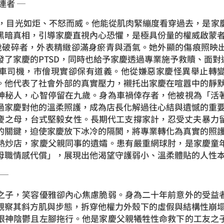
連者 ─
哥，目光如炬、不怒而威。他能從肌肉緊繃度看穿過去，是家
黑暗真相，引導家慶直視內心恐懼，是極具份量的權威啟蒙
)：30歲破碎者，外表精緻卻滿身瘀青與酒氣。她外顯的傷痕照
發了家慶的PTSD，同時也給予家慶透過專業施予救贖、面對
計程車司機，市儈現實卻保有道義。他從嫌惡家慶怪異舉止轉
。他代表了社會外部的真實壓力，襯托出家慶在喧囂中的靜
神秘人，心智停留在九歲。身為車禍倖存者，他被視為「活
過家慶對他的溫柔照護，成為店長化解過往心結與遺憾的重
：家慶之母，台式堅毅女性。長期代工支撐家計，忍受丈夫暴力
的關鍵，迫使家慶放下冰冷的隔閡，將專業轉化為真實的照
熱炒店，家慶父親同事的遺孀。患有嚴重網球肘，是家慶童
母職情感代償」，展現出他渴望守護弱小、溫柔體貼的人性
 ─
之子，笑容優雅卻內心焦慮脆弱。身為二十年前意外的受益
觀察其斜方肌與步態，拆穿他權力外殼下的虛假與結構性崩
眼神陰鬱且左腳拖行。他是家慶父親犧牲性命救下的工友之