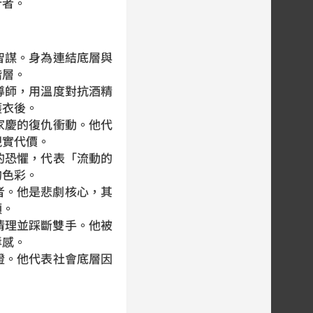
行者。
智謀。身為連結底層與
階層。
導師，用溫度對抗酒精
護衣後。
家慶的復仇衝動。他代
現實代價。
的恐懼，代表「流動的
的色彩。
者。他是悲劇核心，其
頭。
清理並踩斷雙手。他被
辱感。
證。他代表社會底層因