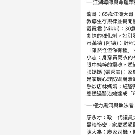
─ 江湖導師與命運牽
龍哥：65歲江湖大
教導生存規律並揭開
戴霓君 (Nikki
劇情的催化劑。她引
蔡萬德 (阿德)：
「雖然怪但你有種」
小志：身穿黃雨衣的
眼中純粹的靈魂。透
張媽媽 (張秀美)
是家慶心理防禦崩潰
熱炒店林媽媽：經營
慶透過醫治她達成「
─ 權力黑洞與執法者
廖永才：政二代議員
黑暗祕密。家慶透過
陳大為：廖家司機，