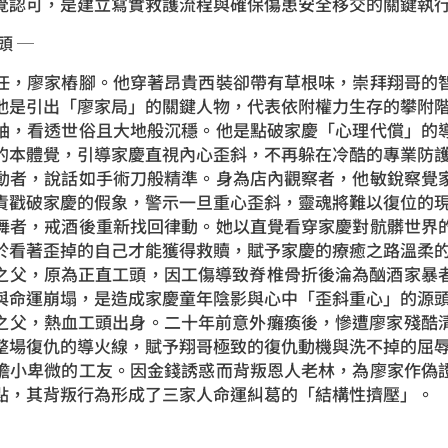
覺認可，是建立寫實救護流程與確保傷患安全移交的關鍵執
頭 ─
任，廖家樁腳。他穿著昂貴西裝卻帶有草根味，崇拜翔哥的
他是引出「廖家局」的關鍵人物，代表依附權力生存的攀附
袖，看透世俗且大地般沉穩。他是點破家慶「心理代償」的
的本體覺，引導家慶直視內心歪斜，不再躲在冷酷的專業防
動者，說話如手術刀般精準。身為店內觀察者，他敏銳察覺
責戳破家慶的假象，警示一旦重心歪斜，靈魂將難以復位的
舞者，戒酒後重新找回律動。她以直覺看穿家慶對骯髒世界
於看著歪掉的自己才能獲得救贖，賦予家慶的療癒之路溫柔
家慶之父，原為正直工頭，因工傷導致脊椎骨折後淪為酗酒家暴
與命運崩塌，是造成家慶童年陰影與心中「歪斜重心」的源
翔哥之父，熱血工頭出身。二十年前意外癱瘓後，慘遭廖家殘酷
整場復仇的導火線，賦予翔哥極致的復仇動機與洗不掉的屈
膽小卑微的工友。因金錢誘惑而背叛恩人老林，為廖家作偽
點，其背叛行為形成了三家人命運糾葛的「結構性擠壓」。