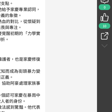
鍵支點。
0
他給予家慶專業認同，
公義的象徵。
熱血的對比，從懷疑到
10
無畏與專注。
慶覺醒初期的「力學實
轉折。
維護者，也是家慶修復
。
感知而成為街頭暴力變
與正義。
，協助阿豪處理家族事
。
一個認可家慶在暴雨中
救人者的身份。
救法感到驚豔。他代表