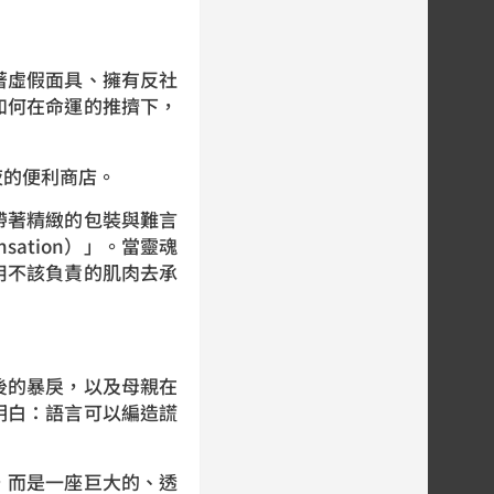
著虛假面具、擁有反社
如何在命運的推擠下，
夜的便利商店。
帶著精緻的包裝與難言
ation）」。當靈魂
用不該負責的肌肉去承
。
」
後的暴戾，以及母親在
明白：語言可以編造謊
，而是一座巨大的、透