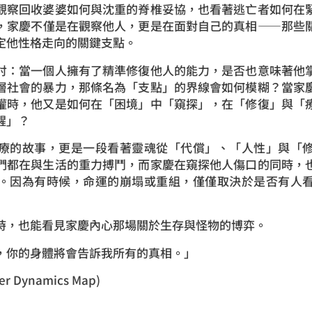
觀察回收婆婆如何與沈重的脊椎妥協，也看著逃亡者如何在
，家慶不僅是在觀察他人，更是在面對自己的真相——那些
定他性格走向的關鍵支點。
討：當一個人擁有了精準修復他人的能力，是否也意味著他
層社會的暴力，那條名為「支點」的界線會如何模糊？當家
權時，他又是如何在「困境」中「窺探」，在「修復」與「
醒」？
療的故事，更是一段看著靈魂從「代償」、「人性」與「
們都在與生活的重力搏鬥，而家慶在窺探他人傷口的同時，
。因為有時候，命運的崩塌或重組，僅僅取決於是否有人
時，也能看見家慶內心那場關於生存與怪物的博弈。
，你的身體將會告訴我所有的真相。」
r Dynamics Map)