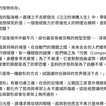
的怪物共存」
我的腦海裡一直揮之不去那個在《泛泛的沸騰人生》中，帶
我想探究的是：一個曾經致力於修復他人的物理治療師，是
甦醒？
了這座城市中最平凡，卻也最容易被忽略的微型空間——深
極其特殊的場景。在自動門的開關之間，來來去去的人們都
領域裡，有一種極致的誠實，我們稱之為「代償（Compens
量，身體會率先察覺；為了不崩潰，它會默默扭曲姿勢、調
厚實的肩膀是為了防禦恐懼，歪斜的步態則是為了逃離不堪
只是用一種變形的方式，試圖讓你在破碎的世界裡活下去。
變形」有著切膚之痛。在他的記憶裡，父親因工安意外殘毀
情，都化作了肌肉與骨架上永不磨滅的傷痕。這些經歷讓他
扯與變形卻會在骨架上無所遁形。
日光燈、讀懂求救信號的眼睛，超商對他而言不再只是地標