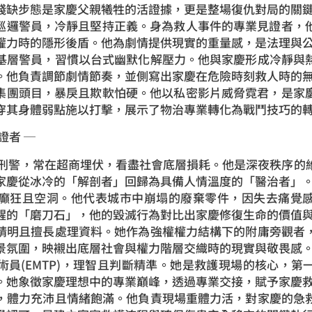
殘缺步態是家慶父親犧牲的活證據，更是整場復仇對局的關
資深巡邏警員，冷靜且堅持正義。身為救人事件的專業見證者，
權力時的隱形後盾。他為劇情提供現實的重量感，是法理與
基層警員，習慣以台式幽默化解壓力。他與家慶形成冷靜與
。他負責調節劇情節奏，並側寫出家慶在危險時刻救人時的
討債集團頭目，暴戾且欺軟怕硬。他以私密影片威脅霓君，是家
穿其身體弱點施以打擊，展示了物治專業轉化為戰鬥技巧的
證者 ─
衣刑警，常在超商埋伏，看盡社會底層損耗。他是深夜秩序的
家慶從冰冷的「解剖者」回歸為具備人情溫度的「醫治者」
癲狂且空洞。他代表城市中崩塌的廢棄零件，因失去痛覺
醒的「磨刀石」，他的毀滅行為對比出家慶修復生命的價值
精明且擅長處理資料。她作為強權權力結構下的附庸旁觀者
景氛圍，映襯出底層社會與權力階層交織時的現實與敬畏感
術員(EMTP)，理智且判斷精準。她是救護現場的核心，第
。她象徵家慶理想中的專業巔峰，透過專業交接，賦予家慶
，體力充沛且情緒飽滿。他負責現場重體力活，對家慶的急