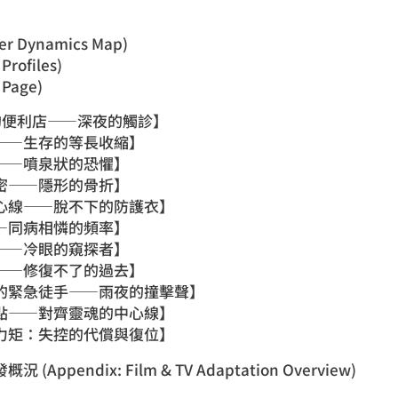
r Dynamics Map)
rofiles)
Page)
的便利店——深夜的觸診】
——生存的等長收縮】
——噴泉狀的恐懼】
密——隱形的骨折】
心線——脫不下的防護衣】
—同病相憐的頻率】
——冷眼的窺探者】
——修復不了的過去】
的緊急徒手——雨夜的撞擊聲】
點——對齊靈魂的中心線】
力矩：失控的代償與復位】
ppendix: Film & TV Adaptation Overview)