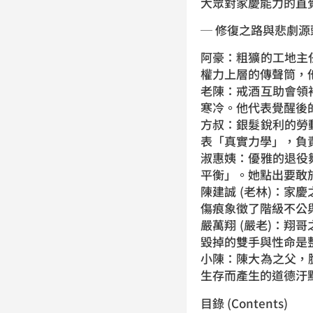
大眾對家慶能力的直
─ 修復之路與悲劇源
阿豪：粗獷的工地主
權力上層的傳聲筒，
老陳：戒酒互助會領
寒冷。他代表覺醒後
方叔：銀髮銳利的勞
表「真實力學」，負
淑惠姨：優雅的退役
平衡」。她點出要敢
陳建誠 (老林)：
傷痕象徵了階級不公
嚴萬翔 (嚴老)：
毀掉的雙手與性命是
小陳：陳大為之父，
生存而產生的道德汙
目錄 (Contents)