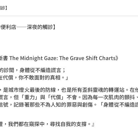
觸診】
的便利店——深夜的觸診】
 Midnight Gaze: The Grave Shift Charts》
燈的診間，身體從不編造謊言；
償，你不敢面對的真相。」
，是城市燈火最後的防線，也是所有歪斜靈魂的轉運站。在
謊言，但「重力」與「代償」不會。因為每一次肌肉的顫抖
信號，記錄著那些不為人知的罪惡與創傷。「身體從不編造
」
裡，我們都在窺探中，尋找自我的支撐。』