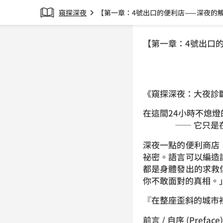
窺探深夜
【第一章：4號出口的便利店——深夜的
chevron_right
【第一章：4號出口
《窺探深夜：大夜診斷書 The
在這間24小時不熄
—— 它只是在代
深夜一點的便利商店
祕密。語言可以編造
都是身體發出的求救
你不敢面對的真相。
『在整座歪斜的城市
前言 / 自序 (Preface)