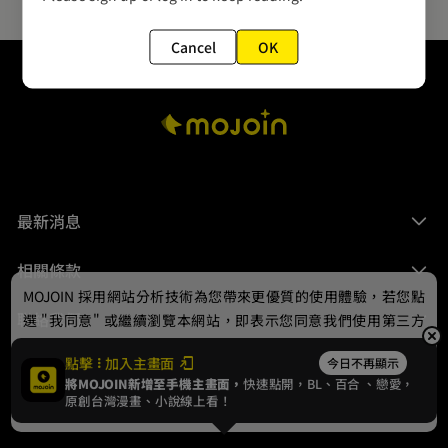
Cancel
OK
最新消息
相關條款
MOJOIN
採用網站分析技術為您帶來更優質的使用體驗，若您點
聯絡我們
選 "我同意" 或繼續瀏覽本網站，即表示您同意我們使用第三方
Cookie，欲瞭解更多資訊請見
隱私權政策
。
點擊
加入主畫面
今日不再顯示
將MOJOIN新增至手機主畫面，
快速點開，BL、
百合
、戀愛，
我同意
原創台灣漫畫、小說線上看！
© 2024 gamania Digital Entertainment Co., Ltd.