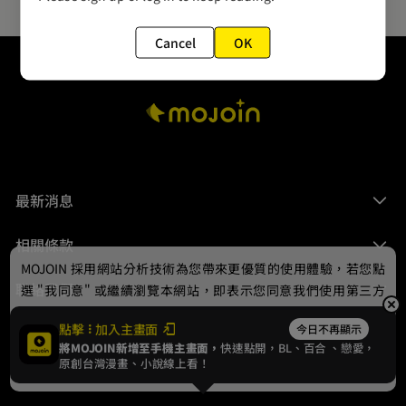
Cancel
OK
最新消息
相關條款
MOJOIN
採用網站分析技術為您帶來更優質的使用體驗，若您點
聯絡我們
選 "我同意" 或繼續瀏覽本網站，即表示您同意我們使用第三方
Cookie，欲瞭解更多資訊請見
隱私權政策
。
點擊
加入主畫面
今日不再顯示
將MOJOIN新增至手機主畫面，
快速點開，BL、
百合
、戀愛，
我同意
原創台灣漫畫、小說線上看！
© 2024 gamania Digital Entertainment Co., Ltd.