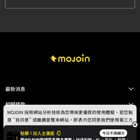
最新消息
相關條款
MOJOIN
採用網站分析技術為您帶來更優質的使用體驗，若您點
聯絡我們
選 "我同意" 或繼續瀏覽本網站，即表示您同意我們使用第三方
Cookie，欲瞭解更多資訊請見
隱私權政策
。
點擊
加入主畫面
今日不再顯示
將MOJOIN新增至手機主畫面，
快速點開，BL、
百合
、戀愛，