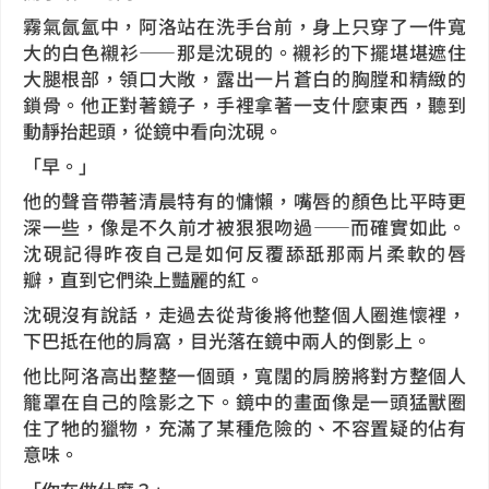
霧氣氤氳中，阿洛站在洗手台前，身上只穿了一件寬
大的白色襯衫——那是沈硯的。襯衫的下擺堪堪遮住
大腿根部，領口大敞，露出一片蒼白的胸膛和精緻的
鎖骨。他正對著鏡子，手裡拿著一支什麼東西，聽到
動靜抬起頭，從鏡中看向沈硯。
「早。」
他的聲音帶著清晨特有的慵懶，嘴唇的顏色比平時更
深一些，像是不久前才被狠狠吻過——而確實如此。
沈硯記得昨夜自己是如何反覆舔舐那兩片柔軟的唇
瓣，直到它們染上豔麗的紅。
沈硯沒有說話，走過去從背後將他整個人圈進懷裡，
下巴抵在他的肩窩，目光落在鏡中兩人的倒影上。
他比阿洛高出整整一個頭，寬闊的肩膀將對方整個人
籠罩在自己的陰影之下。鏡中的畫面像是一頭猛獸圈
住了牠的獵物，充滿了某種危險的、不容置疑的佔有
意味。