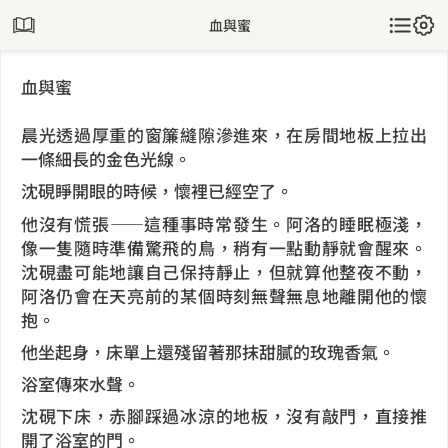
血與蜜
血與蜜
晨光透過厚重的窗簾縫隙滲進來，在房間地板上拉出
一條細長的金色光線。
沈硯睜開眼的時候，懷裡已經空了。
他沒有慌張——這種事時常發生。阿洛的睡眠極淺，
像一隻隨時準備驚飛的鳥，稍有一點動靜就會醒來。
沈硯盡可能地讓自己保持靜止，但就算他整夜不動，
阿洛仍會在天亮前的某個時刻無聲無息地離開他的懷
抱。
他坐起身，床單上還殘留著那抹甜膩的玫瑰香氣。
浴室傳來水聲。
沈硯下床，赤腳踩過冰涼的地板，沒有敲門，直接推
開了浴室的門。