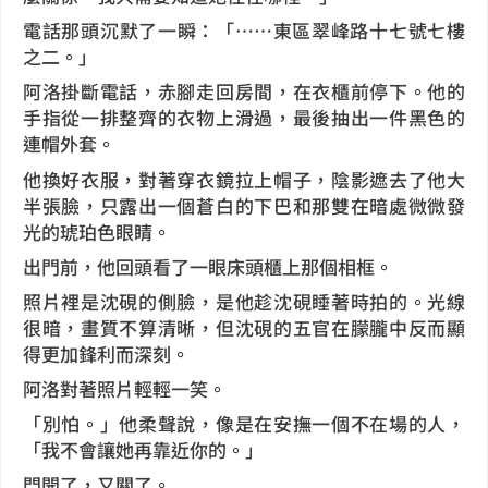
電話那頭沉默了一瞬：「……東區翠峰路十七號七樓
之二。」
阿洛掛斷電話，赤腳走回房間，在衣櫃前停下。他的
手指從一排整齊的衣物上滑過，最後抽出一件黑色的
連帽外套。
他換好衣服，對著穿衣鏡拉上帽子，陰影遮去了他大
半張臉，只露出一個蒼白的下巴和那雙在暗處微微發
光的琥珀色眼睛。
出門前，他回頭看了一眼床頭櫃上那個相框。
照片裡是沈硯的側臉，是他趁沈硯睡著時拍的。光線
很暗，畫質不算清晰，但沈硯的五官在朦朧中反而顯
得更加鋒利而深刻。
阿洛對著照片輕輕一笑。
「別怕。」他柔聲說，像是在安撫一個不在場的人，
「我不會讓她再靠近你的。」
門開了，又關了。