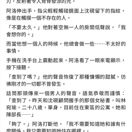
刃，反射著令人背脊發涼的光。
阿洛伸出手，指尖輕輕觸碰鏡面上沈硯留下的指紋，
像是在觸摸一個不存在的人。
「不要太久。」他對著空無一人的房間低聲說，「我
會想你的。」
而當他想一個人的時候，他總會做一些……不太好的
事情。
手機在洗手台上震動起來。阿洛看了一眼來電顯示，
按下接聽。
「查到了嗎？」他的聲音恢復了那種慵懶的甜膩，彷
彿剛才的一切都不曾發生。
話筒那頭傳來一個男人的聲音，語氣恭敬而謹慎：
「查到了。昨天和沈硯顧問握手的那個女秘書，叫林
宛瑜，二十八歲，單身，目前住在東區的公寓。她和
陳部長——」
「夠了。」阿洛打斷他，「我不需要知道她和誰有什
麼關係。我只需要知道她住在哪裡。」