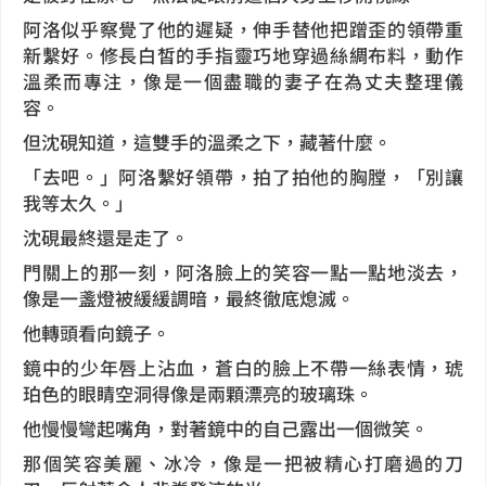
阿洛似乎察覺了他的遲疑，伸手替他把蹭歪的領帶重
新繫好。修長白皙的手指靈巧地穿過絲綢布料，動作
溫柔而專注，像是一個盡職的妻子在為丈夫整理儀
容。
但沈硯知道，這雙手的溫柔之下，藏著什麼。
「去吧。」阿洛繫好領帶，拍了拍他的胸膛，「別讓
我等太久。」
沈硯最終還是走了。
門關上的那一刻，阿洛臉上的笑容一點一點地淡去，
像是一盞燈被緩緩調暗，最終徹底熄滅。
他轉頭看向鏡子。
鏡中的少年唇上沾血，蒼白的臉上不帶一絲表情，琥
珀色的眼睛空洞得像是兩顆漂亮的玻璃珠。
他慢慢彎起嘴角，對著鏡中的自己露出一個微笑。
那個笑容美麗、冰冷，像是一把被精心打磨過的刀