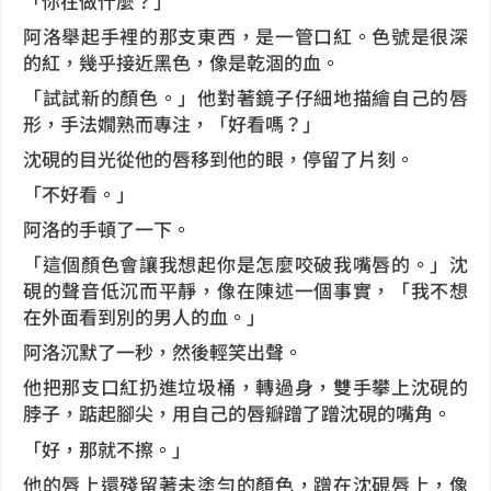
「你在做什麼？」
阿洛舉起手裡的那支東西，是一管口紅。色號是很深
的紅，幾乎接近黑色，像是乾涸的血。
「試試新的顏色。」他對著鏡子仔細地描繪自己的唇
形，手法嫺熟而專注，「好看嗎？」
沈硯的目光從他的唇移到他的眼，停留了片刻。
「不好看。」
阿洛的手頓了一下。
「這個顏色會讓我想起你是怎麼咬破我嘴唇的。」沈
硯的聲音低沉而平靜，像在陳述一個事實，「我不想
在外面看到別的男人的血。」
阿洛沉默了一秒，然後輕笑出聲。
他把那支口紅扔進垃圾桶，轉過身，雙手攀上沈硯的
脖子，踮起腳尖，用自己的唇瓣蹭了蹭沈硯的嘴角。
「好，那就不擦。」
他的唇上還殘留著未塗勻的顏色，蹭在沈硯唇上，像