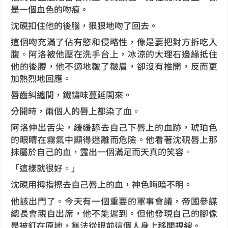
是一個血色的吻痕。
沈硯扣住他的後腦，狠狠地吻了回去。
這個吻充滿了佔有慾和侵略性，像是要把對方拆吃入
腹。阿洛被他壓在洗手台上，冰涼的大理石邊緣抵住
他的後腰，他不適地皺了皺眉，卻沒有推開，反而更
加熱烈地回應。
唇齒糾纏間，鐵鏽味蔓延開來。
分開時，兩個人的唇上都染了血。
阿洛伸出舌尖，緩緩舔去自己下唇上的血跡，琥珀色
的眼睛在霧氣中顯得迷離而危險。他看著沈硯唇上那
抹屬於自己的血，露出一個滿足而天真的笑容。
「這樣就很好。」
沈硯用拇指擦去自己唇上的血，神色晦暗不明。
他該出門了。今天有一個重要的軍事會議，帝國參謀
總長會親自出席，他不能遲到。但他發現自己的腳像
是被釘在原地，無法從眼前這個人身上移開視線。