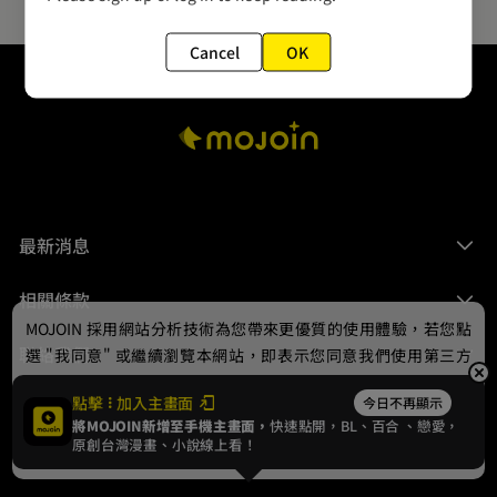
Cancel
OK
最新消息
相關條款
MOJOIN
採用網站分析技術為您帶來更優質的使用體驗，若您點
聯絡我們
選 "我同意" 或繼續瀏覽本網站，即表示您同意我們使用第三方
Cookie，欲瞭解更多資訊請見
隱私權政策
。
點擊
加入主畫面
今日不再顯示
將MOJOIN新增至手機主畫面，
快速點開，BL、
百合
、戀愛，
我同意
原創台灣漫畫、小說線上看！
© 2024 gamania Digital Entertainment Co., Ltd.