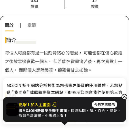
331
17
閱讀
按讚
關於
|
章節
簡介
每個人可能都有過一段刻骨銘心的戀愛， 可能也都在傷心欲絕
之後放棄過喜歡一個人。 但若能在嘗盡痛苦後，再次喜歡上一
個人， 而那個人是陸昊笙，顧筱希甘之如飴。
MOJOIN
採用網站分析技術為您帶來更優質的使用體驗，若您點
選 "我同意" 或繼續瀏覽本網站，即表示您同意我們使用第三方
作者
Cookie，欲瞭解更多資訊請見
隱私權政策
。
點擊
加入主畫面
今日不再顯示
若羽
將MOJOIN新增至手機主畫面，
快速點開，BL、
百合
、戀愛，
我同意
開始閱讀
收藏
原創台灣漫畫、小說線上看！
Hashtag