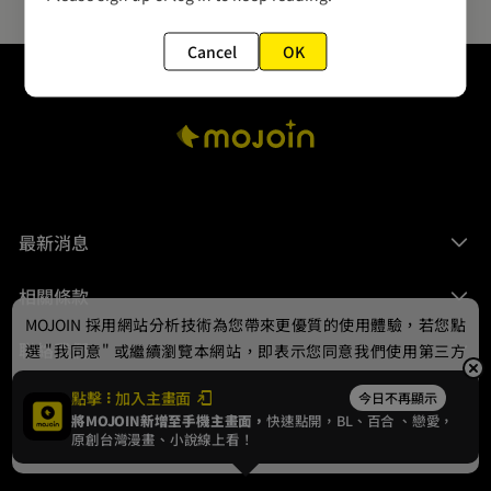
Cancel
OK
最新消息
相關條款
MOJOIN
採用網站分析技術為您帶來更優質的使用體驗，若您點
聯絡我們
選 "我同意" 或繼續瀏覽本網站，即表示您同意我們使用第三方
Cookie，欲瞭解更多資訊請見
隱私權政策
。
點擊
加入主畫面
今日不再顯示
將MOJOIN新增至手機主畫面，
快速點開，BL、
百合
、戀愛，
我同意
原創台灣漫畫、小說線上看！
© 2024 gamania Digital Entertainment Co., Ltd.