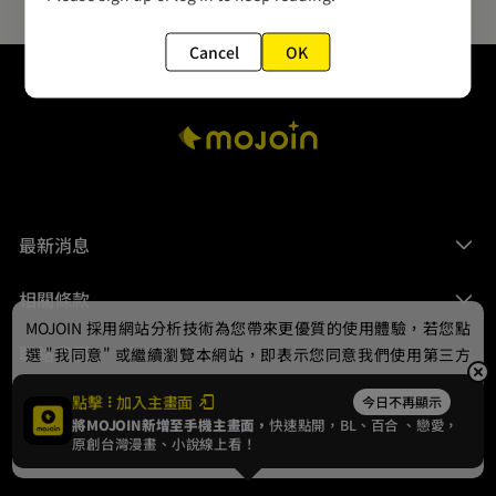
Cancel
OK
最新消息
相關條款
MOJOIN
採用網站分析技術為您帶來更優質的使用體驗，若您點
聯絡我們
選 "我同意" 或繼續瀏覽本網站，即表示您同意我們使用第三方
Cookie，欲瞭解更多資訊請見
隱私權政策
。
點擊
加入主畫面
今日不再顯示
將MOJOIN新增至手機主畫面，
快速點開，BL、
百合
、戀愛，
我同意
原創台灣漫畫、小說線上看！
© 2024 gamania Digital Entertainment Co., Ltd.