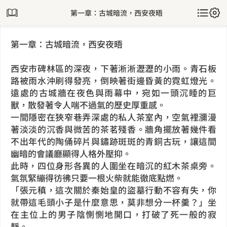
第一章：古城暗流，西安夜晤
第一章：古城暗流，西安夜晤
西安市碑林區的深夜，下著淅淅瀝瀝的小雨。青石板
路被雨水沖刷得發亮，倒映著街邊昏黃的霓虹燈光。
遠處的古城牆在夜色與雨幕中，宛如一頭沉睡的巨
獸，散發著令人喘不過氣的歷史厚重感。
一間隱密在狹窄巷弄深處的私人茶室內，空氣裡瀰漫
著淡淡的沉香與微苦的茶茗殘香。牆角擺放著幾件看
不出年代的陶俑碎片與鏽跡斑斑的青銅古玩，讓這間
幽暗的會議廳顯得人格外壓抑。
此時，四位身形各異的人圍坐在暗沉的紅木茶桌旁。
氣氛緊繃得彷彿只要一根火柴就能徹底點燃。
「張元稹，這次關於秦始皇的盜墓行動不容有失，你
就帶這毛頭小子是什麼意思，莫非想分一杯羹？」坐
在主位上的男子陰惻惻地開口，打破了死一般的寂
靜。