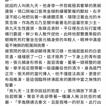
說話的人叫商九天。他身穿一件剪裁極其奢華的黑緞
唐裝，領口與袖口皆用金線刺繡著繁複的獸紋，右手
漫不經心地把玩著一串通體漆黑、隱隱泛著血光的木
質念珠。作為西北乃至關中最著名的盜墓世家少主，
商九天生性囂張、急躁且貪財，平日裡在古玩行當裡
橫行霸道，鮮少有人敢忤逆他。此時他那雙鷹隼般的
眼睛死死盯著坐在張元稹身旁的年輕人，眼神中滿是
毫不掩飾的輕蔑與挑釁。
被質問的張元稹卻顯得異常沉穩。他端起面前的白瓷
茶盞，緩緩抿了一口，這才撥弄了一下身上的青布道
袍。張元稹身形修長，面容清癯，蓄著一頭規整的道
髻，舉手投足間帶著一股遠離俗世的清冷。身為道門
正宗、張天師的當代傳人，他不僅道法高深，更善於
布局推演，是這個臨時拼湊起來的團隊中當之無愧的
智囊。
「商九天，注意你說話的態度。」張元稹放下茶盞，
抬起眼簾，聲音不高卻帶著一種讓人無法抗拒的威
嚴。「李胤精通古秦文，且是我唯一的好友。此行凶