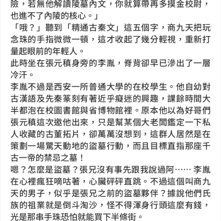
險，若無他解讀陵墓內文，你就算帶再多摸金校尉，
也進不了內陵的核心。」
「哦？」聽到「精通古秦文」這五個字，商九天把玩
念珠的手指微微一頓，這才收起了幾分輕視，重新打
量起眼前的年輕人。
此時坐在張元稹身旁的李胤，脊背卻早已滲出了一層
冷汗。
李胤不過是西安一所普通大學的在校學生。他自幼對
古漢語及先秦篆刻有著近乎癡迷的興趣，課餘時間大
半都泡在校圖書館與省博物館裡。原本他以為好哥們
張元稹這次邀他出來，只是幫某個大老闆鑑定一下私
人收藏的古董拓片，卻萬萬沒想到，這群人居然是在
策劃一場驚天動地的盜墓行動，而且目標直指那座千
古一帝的禁忌之墓！
嗯？怎麼是盜墓？張兄沒有事先跟我說過阿…… 李胤
在心裡瘋狂嘀咕著，心臟砰砰直跳。不過這個叫商九
天的男子，似乎是張兄之前的盜墓夥伴？據說他們氏
族的祖業就是倒斗淘沙，怪不得渾身行頭這麼有錢，
光是那串手珠恐怕就能買下半條街。