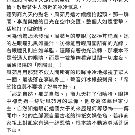
情，散發著生人勿近的冰冷氣息。
聽到商九天的點名，風茹月這才緩緩抬起頭。那一瞬
間，李胤與她的目光在空中交匯，整個人如遭雷擊，
猛地打了個寒顫。
因為他驚恐地發現，風茹月的雙眼居然極其詭異。她
的左眼瞳孔黑如墨汁，彷彿能吞噬周圍所有的光線；
右眼瞳孔則白如羊脂，隱隱有著微光流轉。那根本不
是普通人的眼睛，而是一雙能夠看穿世間一切虛妄、
溝通陰陽的「陰陽眼」！
風茹月用那雙不似人間所有的眼眸冷冷地掃視了眾人
一圈，最後落在李胤身上，聲音如冰錐般刺骨：「希
望諸位莫不要壞了好事才好。」
「那是自然，那是自然。」商九天打了個哈哈，眼神
中卻閃過一絲對風茹月的忌憚。他身為盜墓世家少
主，自然知道眼前這個女子的來歷是何等恐怖——傳
聞中，她的血脈源自最古老的神祇女媧後裔，若非商
家祖上對風家有過一絲恩情，根本請不動這尊活菩薩
下山。