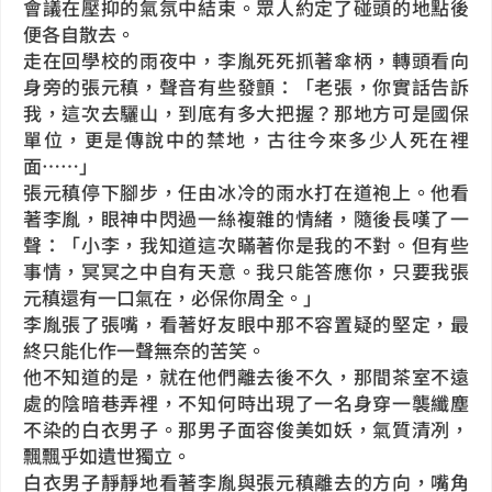
會議在壓抑的氣氛中結束。眾人約定了碰頭的地點後
便各自散去。
走在回學校的雨夜中，李胤死死抓著傘柄，轉頭看向
身旁的張元稹，聲音有些發顫：「老張，你實話告訴
我，這次去驪山，到底有多大把握？那地方可是國保
單位，更是傳說中的禁地，古往今來多少人死在裡
面……」
張元稹停下腳步，任由冰冷的雨水打在道袍上。他看
著李胤，眼神中閃過一絲複雜的情緒，隨後長嘆了一
聲：「小李，我知道這次瞞著你是我的不對。但有些
事情，冥冥之中自有天意。我只能答應你，只要我張
元稹還有一口氣在，必保你周全。」
李胤張了張嘴，看著好友眼中那不容置疑的堅定，最
終只能化作一聲無奈的苦笑。
他不知道的是，就在他們離去後不久，那間茶室不遠
處的陰暗巷弄裡，不知何時出現了一名身穿一襲纖塵
不染的白衣男子。那男子面容俊美如妖，氣質清冽，
飄飄乎如遺世獨立。
白衣男子靜靜地看著李胤與張元稹離去的方向，嘴角