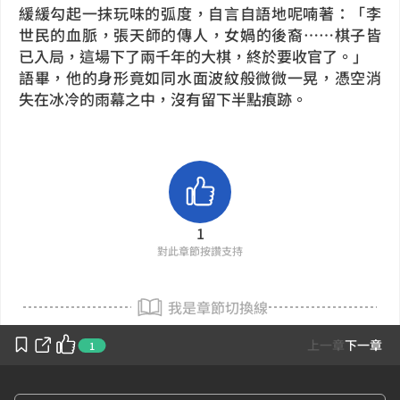
緩緩勾起一抹玩味的弧度，自言自語地呢喃著：「李
世民的血脈，張天師的傳人，女媧的後裔……棋子皆
已入局，這場下了兩千年的大棋，終於要收官了。」
語畢，他的身形竟如同水面波紋般微微一晃，憑空消
失在冰冷的雨幕之中，沒有留下半點痕跡。
1
對此章節按讚支持
我是章節切換線
上一章
下一章
1