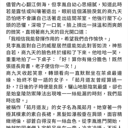
儘管內心翻江倒海，但李胤自幼心思細膩，知道此時
若是露怯或叫嚷著退出，眼前這個滿臉戾氣的商九天
恐怕絕不會讓自己活著走出這間茶室。他強行壓下心
頭的恐懼，深吸了一口氣，臉上擠出一抹溫和而爽朗
的微笑，直視著商九天的目光開口道：
「我相信我能發揮作用的，希望我們合作愉快。」
見李胤面對自己的威壓居然還能如此對答如流，神態
自若，商九天的臉色終於緩和了下來。他哈哈一笑，
重重地拍了一下桌子：「好！算你有幾分膽色！既然
張道長背書，老子便信你一次！」
商九天收起笑意，轉頭看向一直默默坐在茶桌最邊
緣、始終不發一語的女子。「茹月道友曾經算過一
卦，7日後的子時便是良辰，驪山地脈陰氣最盛，卻也
是始皇陵防禦陣法出現唯一一絲紕漏的時刻，我們屆
時出發。」
被稱作「茹月道友」的女子名為風茹月。她穿著一件
極其樸素的素白長裙，黑髮如瀑般垂在肩頭，面容精
緻絕倫，卻蒼白得沒有一絲血色。從李胤進門開始，
她就如同老僧入定般呆坐在一旁，冷言冷語、不近人