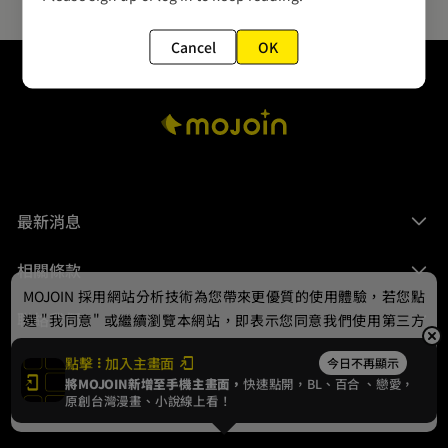
Cancel
OK
最新消息
相關條款
MOJOIN
採用網站分析技術為您帶來更優質的使用體驗，若您點
聯絡我們
選 "我同意" 或繼續瀏覽本網站，即表示您同意我們使用第三方
Cookie，欲瞭解更多資訊請見
隱私權政策
。
點擊
加入主畫面
今日不再顯示
將MOJOIN新增至手機主畫面，
快速點開，BL、
百合
、戀愛，
我同意
原創台灣漫畫、小說線上看！
© 2024 gamania Digital Entertainment Co., Ltd.