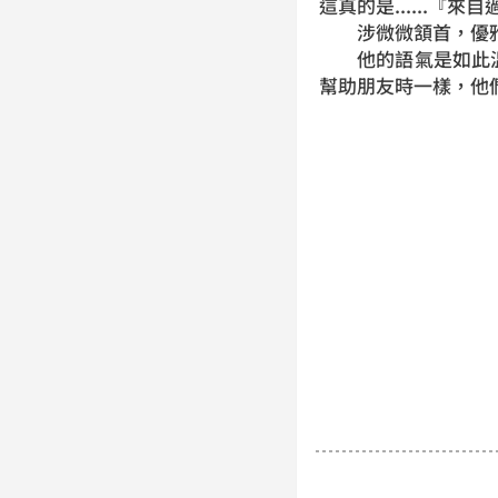
這真的是......
涉微微頷首，優雅
他的語氣是如此溫
幫助朋友時一樣，他