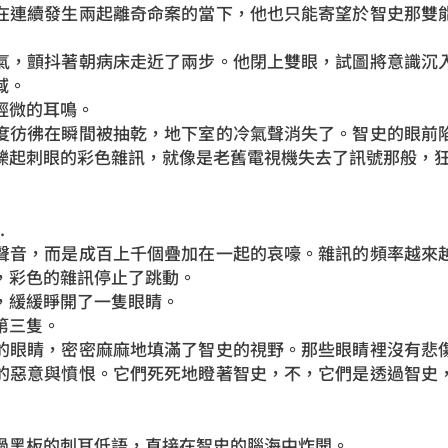
在連續發生兩起離奇命案的當下，他也只能寄望於智史那雙
，顫抖著朝病床走近了兩步。他閉上雙眼，試圖將意識沉入
域。
微的耳鳴。
彷彿在瞬間被抽乾，地下室的冷氣聲消失了。智史的眼前陷
爍起刺眼的彩色雜訊，就像是老舊電視機失去了訊號那般，
.
音，而是成百上千個疊加在一起的哀嚎。雜訊的頻率越來越
，彩色的雜訊停止了跳動。
緩緩睜開了一隻眼睛。
三隻。
眼睛，密密麻麻地填滿了智史的視野。那些眼睛裡沒有悲傷
的惡意與憤恨。它們死死地瞪著智史，不，它們是透過智史
黑板的刺耳低語，直接在智史的腦海中炸開。