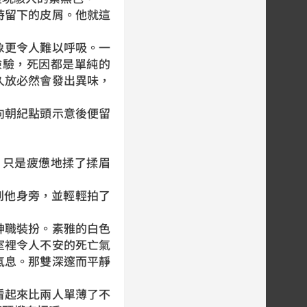
留下的皮屑。他就這
更令人難以呼吸。一
檢驗，死因都是單純的
久放必然會發出異味，
朝紀點頭示意後便留
只是疲憊地揉了揉眉
到他身旁，並輕輕拍了
職裝扮。素雅的白色
室裡令人不安的死亡氣
氣息。那雙深邃而平靜
起來比兩人單薄了不