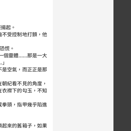
輕揚起。
不受控制地打顫，他
的恐慌。
靈體......那是一大
.」
是空氣，而正正是那
朝紀看不見的角度，
在衣襟下的勾玉，不知
拳頭，指甲幾乎陷進
起來的舊箱子，如果