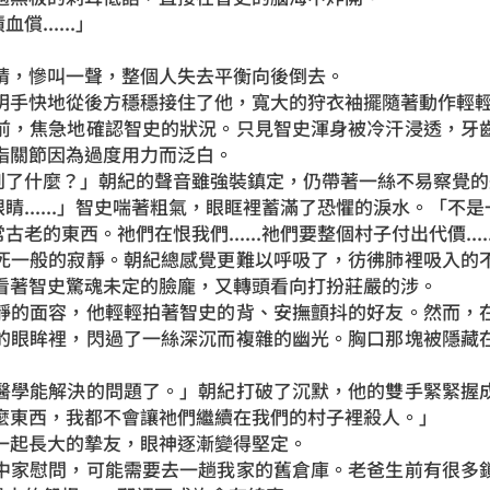
償......」
，慘叫一聲，整個人失去平衡向後倒去。
手快地從後方穩穩接住了他，寬大的狩衣袖擺隨著動作輕
，焦急地確認智史的狀況。只見智史渾身被冷汗浸透，牙齒
指關節因為過度用力而泛白。
看到了什麼？」朝紀的聲音雖強裝鎮定，仍帶著一絲不易察覺
眼睛......」智史喘著粗氣，眼眶裡蓄滿了恐懼的淚水。「不是一個
非常古老的東西。祂們在恨我們......祂們要整個村子付出代價.....
一般的寂靜。朝紀總感覺更難以呼吸了，彷彿肺裡吸入的不
看著智史驚魂未定的臉龐，又轉頭看向打扮莊嚴的涉。
的面容，他輕輕拍著智史的背、安撫顫抖的好友。然而，在
的眼眸裡，閃過了一絲深沉而複雜的幽光。胸口那塊被隱藏
學能解決的問題了。」朝紀打破了沉默，他的雙手緊緊握成
麼東西，我都不會讓祂們繼續在我們的村子裡殺人。」
起長大的摯友，眼神逐漸變得堅定。
家慰問，可能需要去一趟我家的舊倉庫。老爸生前有很多鎖