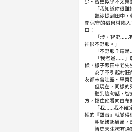
少。智史似乎不太樂
「我知道你很難接
聽涉提到田中，朝
閉保守的稻泉村陷入
口：
「涉、智史.....
裡很不舒服。」
「不舒服？這是..
「我老爸.....
候，樣子跟田中老先
為了不引起村莊內
友都未曾吐露。畢竟
但現在，同樣的死
聽到這句話，智史
方，擋住他看向白布
「我......我
裡的『聲音』就變得很
朝紀皺起眉頭，走
智史天生擁有通靈