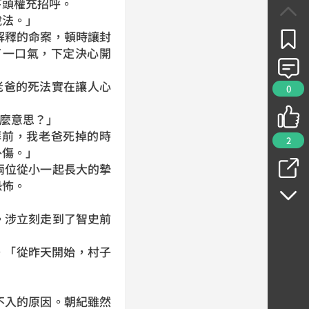
下頭權充招呼。
說法。」
釋的命案，頓時讓封
了一口氣，下定決心開
我老爸的死法實在讓人心
0
什麼意思？」
拜前，我老爸死掉的時
2
外傷。」
位從小一起長大的摯
恐怖。
涉立刻走到了智史前
。「從昨天開始，村子
入的原因。朝紀雖然