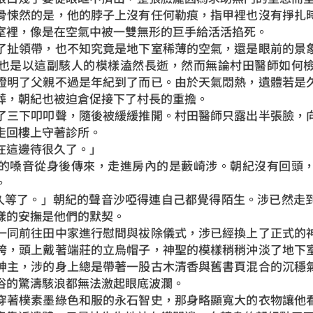
悚然的是，他的脖子上沒有任何勒痕，指甲裡也沒有掙扎時
室裡，像是在空氣中被一雙無形的巨手給活活掐死。
扯領帶，也不知究竟是地下室稀薄的空氣，還是眼前的景象
也是以這副駭人的模樣溘然長逝，然而無論村田醫師如何
證明了父親不過是年紀到了而已。由於天氣悶熱，遺體若是
葬，朝紀也被迫倉促接下了村長的重擔。
三下叩叩聲，隨後被緩緩推開。村田醫師只露出半張臉，向
走回樓上守著診所。
這邊待很久了。」
嗓音從身後傳來，走進房內的是藪崎涉。朝紀沒有回頭，
。
你們久等了。」朝紀的聲音沙啞得連自己都覺得陌生。涉已然走
樣的安撫是他們的默契。
同前往田中家進行慰問與祓除儀式，涉已經換上了正式的神
袴，頭上戴著端莊的立烏帽子，神聖的模樣稍稍沖淡了地下
神主，涉的身上總是帶著一股古木清香與舊書頁混合的沉穩
俗的驚濤駭浪都無法激起眼底波瀾。
著樸素墨綠色和服的永石智史，那身略顯寬大的衣物讓他看