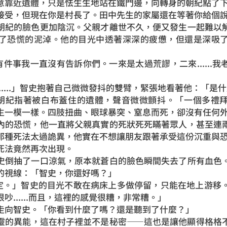
意靠近遺體，只是怯生生地站在鐵門邊，向轉身的朝紀點了
受，但現在你是村長了。田中先生的家屬還在等著你給個
紀的臉色更加陰沉。父親才離世不久，便又發生一起難以解
了恐慌的泥淖。他的目光中透著深深的疲憊，但還是深吸
.有件事我一直沒有告訴你們。一來是太過荒謬，二來......
....」智史抱著自己微微發抖的雙臂，緊張地看著他：「是
.」朝紀指著被白布蓋住的遺體，聲音微微顫抖。「一個多禮
生一模一樣。四肢扭曲、眼球暴突、窒息而死，卻沒有任何
的恐慌，他一直將父親真實的死狀死死瞞著眾人，甚至連兩
那種死法太過詭異，他實在不想讓朋友跟著承受這份沉重與
法竟然再次出現。
倒抽了一口涼氣，原本就蒼白的臉色瞬間失去了所有血色。
的視線：「智史，你還好嗎？」
不確定。」智史的目光不敢在病床上多做停留，只能在地上游移
吵......而且，這裡的感覺很糟，非常糟。」
向智史。「你看到什麼了嗎？還是聽到了什麼？」
的異能，這在村子裡並不是秘密——這也是讓他顯得格格不