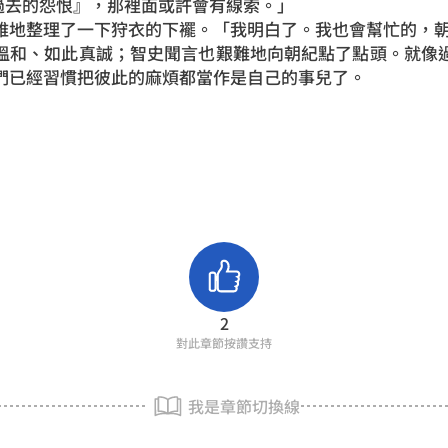
『來自過去的怨恨』，那裡面或許會有線索。」
地整理了一下狩衣的下襬。「我明白了。我也會幫忙的，
和、如此真誠；智史聞言也艱難地向朝紀點了點頭。就像過
們已經習慣把彼此的麻煩都當作是自己的事兒了。
2
對此章節按讚支持
我是章節切換線