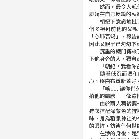
然而，最令人毛骨
麼躺在自己反鎖的臥
朝紀下意識地扯了
個多禮拜前他的父親
「心肺衰竭」，報告
因此父親早已匆匆下
沉重的鐵門傳來了
下他身旁的人，獨自
「朝紀，我看你在
隨著低沉而溫和的
心，將白布重新蓋好
「唉......讓
拍他的肩膀——像這
由於兩人稍後要一
狩衣搭配深紫色的狩
味。身為稻泉神社的
的眼眸，彷彿任何世
在涉的身後，是穿