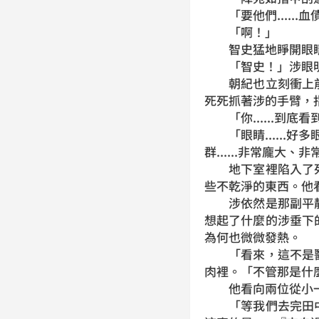
「要他們......血債血
「啊！」
智史猛地睜開眼睛
「智史！」涉眼明
朝紀也立刻衝上前
死死抓著涉的手臂，
「你......到底
「眼睛......好多
群......非常龐大、
地下室裡陷入了死
些不乾淨的東西。他
涉依然是那副平靜
想起了什麼的涉垂下
為何也微微發熱。
「看來，這不是醫
肉裡。「不管那是什
他看向兩位從小一
「等我們去完田中