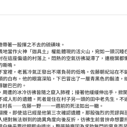
帶著一股揮之不去的硫磺味。
地當作火神「迦具土」權能體現的活火山，宛如一頭沉睡在
射在這座偏遠的村落上。悶熱的空氣彷彿凝滯了，連樹葉都
的嘶鳴。
室裡，老舊冷氣正發出不堪負荷的低鳴。佐藤朝紀站在不鏽
頂的白布。他的眼窩深陷，下巴冒出了一層青黑色的鬍渣，
得皺巴巴的。
周遭的冰冷彷彿皆隨之竄入肺裡；接著他緩緩伸出手，掀開
成人形的遺體。死者是住在村子另一頭的田中老先生。不過
任村長——佐藤一野——一週前的死法如出一轍。
攪。即使這已經是他第三次確認遺體，那股強烈的荒謬與恐
人絕對無法辦到的詭異角度向後反折，彷彿生前曾拚命想要
眼白幾乎要從眼眶中擠出，整張臉龐因為求助無門的窒息而