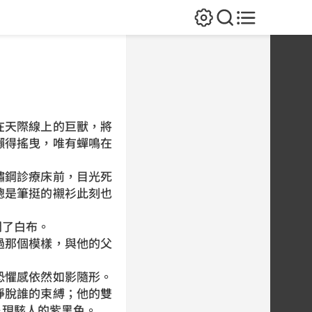
天際線上的巨獸，將
懶得搖曳，唯有蟬鳴在
鋼診療床前，目光死
總是筆挺的襯衫此刻也
了白布。
那個模樣，與他的父
懼感依然如影隨形。
掙脫誰的束縛；他的雙
呈現駭人的紫黑色。