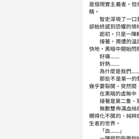
是個現實主義者，但
睛。
智史深吸了一口氣
卻始終感到恐懼的領
起初，只是一陣輕
接著，周遭的溫度
快地，黑暗中開始閃
好痛......
好熱......
為什麼是我們.....
那些不是單一的聲
幾乎要裂開。突然間
在黑暗的虛無中，
接著是第二隻、第
無數雙佈滿血絲的
稠得化不開的、純粹
生者的世界。
「血......」
一陣宛如指甲刮過