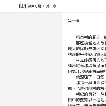
無祭可期
第一章
chevron_right
第一章
稻泉村的夏天，總
那座被當地人敬畏
龐大的陰影無聲地投
枯燥的午後發出惱人
村立診療所的地下
死地盯著那塊蓋過頭
因為汗水與疲憊而顯
他深吸了一口氣，
那是一具扭曲得不
親、也是稻泉村的前
朝紀的胃部一陣翻
田中的雙臂以一種活
眼暴突，佈滿血絲的