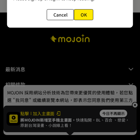
Cancel
OK
最新消息
相關條款
MOJOIN
採用網站分析技術為您帶來更優質的使用體驗，若您點
聯絡我們
選 "我同意" 或繼續瀏覽本網站，即表示您同意我們使用第三方
Cookie，欲瞭解更多資訊請見
隱私權政策
。
點擊
加入主畫面
今日不再顯示
將MOJOIN新增至手機主畫面，
快速點開，BL、
百合
、戀愛，
我同意
原創台灣漫畫、小說線上看！
© 2024 gamania Digital Entertainment Co., Ltd.