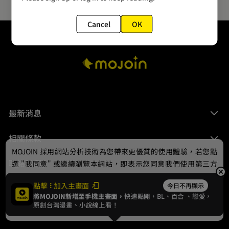
Cancel
OK
最新消息
相關條款
MOJOIN
採用網站分析技術為您帶來更優質的使用體驗，若您點
聯絡我們
選 "我同意" 或繼續瀏覽本網站，即表示您同意我們使用第三方
Cookie，欲瞭解更多資訊請見
隱私權政策
。
點擊
加入主畫面
今日不再顯示
將MOJOIN新增至手機主畫面，
快速點開，BL、
百合
、戀愛，
我同意
原創台灣漫畫、小說線上看！
© 2024 gamania Digital Entertainment Co., Ltd.