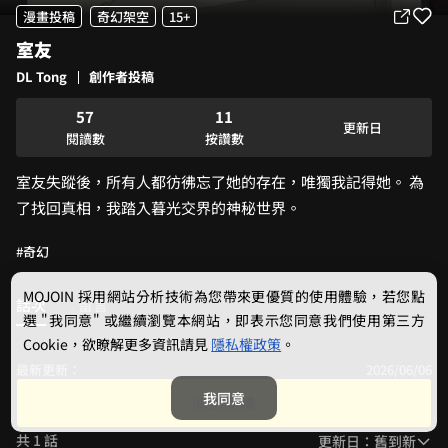
0
2
漫畫投稿
奇幻架空
15+
1
3
室友
2
4
3
5
DL Tong
創作者投稿
4
6
0
0
5
7
1
1
更新日
6
8
2
2
閱讀數
按讚數
7
9
3
3
室友失蹤後，所有人都彷彿忘了她的存在，唯獨我記得她。 為
8
4
4
9
5
5
了找回真相，我踏入暮光交界的神秘世界。
6
6
7
7
#奇幻
8
8
9
9
MOJOIN
採用網站分析技術為您帶來更優質的使用體驗，若您點
話次
留言
選 "我同意" 或繼續瀏覽本網站，即表示您同意我們使用第三方
Cookie，欲瞭解更多資訊請見
隱私權政策
。
最新更新：
2026/06/06
全篇
我同意
開始閱讀
共 1 話
更新日：舊到新