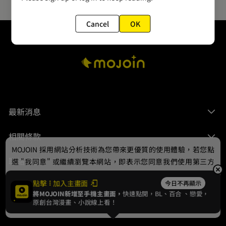
Cancel
OK
最新消息
相關條款
MOJOIN
採用網站分析技術為您帶來更優質的使用體驗，若您點
聯絡我們
選 "我同意" 或繼續瀏覽本網站，即表示您同意我們使用第三方
Cookie，欲瞭解更多資訊請見
隱私權政策
。
點擊
加入主畫面
今日不再顯示
將MOJOIN新增至手機主畫面，
快速點開，BL、
百合
、戀愛，
我同意
原創台灣漫畫、小說線上看！
© 2024 gamania Digital Entertainment Co., Ltd.