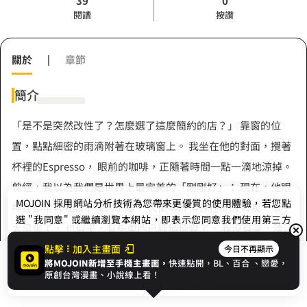
39
0
閱讀
按讚
關於
|
章節
簡介
「是不是突然改性了？怎麼選了這麼簡約的店？」 靠窗的位
置，點點細密的雨滴附著在玻璃窗上。 我坐在他的對面，攪著
杯裡的Espresso， 眼前的咖啡，正隨著時間一點一滴地涼掉。
曾經，我以為我們是世界上最完美的「剛剛好」； 現在，他眼
MOJOIN
採用網站分析技術為您帶來更優質的使用體驗，若您點
神裡卻帶著我讀不懂的疏離。 大街寧靜得像在提醒著我，似乎
選 "我同意" 或繼續瀏覽本網站，即表示您同意我們使用第三方
太早來了， 也似乎，有些東西已經悄悄變了。 我沒有哭，淡淡
Cookie，欲瞭解更多資訊請見
隱私權政策
。
地想說一句話， 但他卻毫不留情地打斷了我…… 當這份「剛
點擊
加入主畫面
今日不再顯示
將MOJOIN新增至手機主畫面，
快速點開，BL、
百合
、戀愛，
展開全部
好」成為日常，我們，還能回到那天嗎？
我同意
開始閱讀
收藏
原創台灣漫畫、小說線上看！