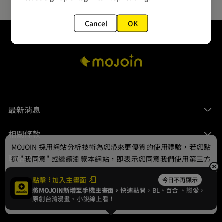
Cancel
OK
最新消息
相關條款
MOJOIN
採用網站分析技術為您帶來更優質的使用體驗，若您點
聯絡我們
選 "我同意" 或繼續瀏覽本網站，即表示您同意我們使用第三方
Cookie，欲瞭解更多資訊請見
隱私權政策
。
點擊
加入主畫面
今日不再顯示
將MOJOIN新增至手機主畫面，
快速點開，BL、
百合
、戀愛，
我同意
原創台灣漫畫、小說線上看！
© 2024 gamania Digital Entertainment Co., Ltd.