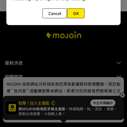
Cancel
OK
最新消息
相關條款
MOJOIN
採用網站分析技術為您帶來更優質的使用體驗，若您點
聯絡我們
選 "我同意" 或繼續瀏覽本網站，即表示您同意我們使用第三方
Cookie，欲瞭解更多資訊請見
隱私權政策
。
點擊
加入主畫面
今日不再顯示
將MOJOIN新增至手機主畫面，
快速點開，BL、
百合
、戀愛，
我同意
原創台灣漫畫、小說線上看！
© 2024 gamania Digital Entertainment Co., Ltd.