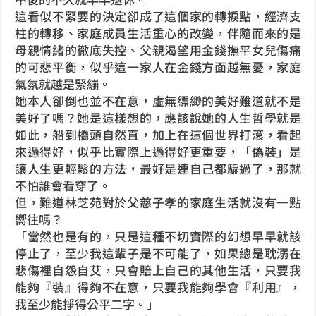
這看似不緊要的決定卻成了這個家的轉捩點，經濟支
柱的轉移、家庭成員生活重心的改變，伴隨而來的是
母親情緒的徹底失控、父親渴望用金錢撫平女兒傷痛
的可悲平衡，似乎這一家人在金錢方面越無憂，家庭
氣氛就越是緊繃。
她本人卻倒也並不在意，虛無縹緲的美好難道就不是
美好了嗎？她是這樣想的，應該說她的人生哲學就是
如此，船到橋頭自然直，加上在這個世界打滾，看起
來過得好，似乎比實際上過得好更重要，「偽裝」是
讓人生更輕鬆的方法，最好是連自己都騙過了，那就
不怕誰會看穿了。
但，難道林芝苑對於父慈子孝的家庭生活就沒有一點
嚮往嗎？
「當然也是有的，只是這種不切實際的幻想早早就該
停止了，至少我這輩子是不可能了，如果總是耽溺在
悲傷裡自怨自艾，只會賠上自己的其他生活，只要我
能夠『裝』得夠不在意，只要我能夠學會『利用』，
我至少能掙得公平二字。」