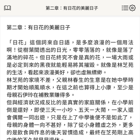
第二章：有日花的美麗日子
第二章：有日花的美麗日子
「日花」這個詞來自日語，是多麼浪漫的一個用法
啊！從樹葉間透出的日光，零零落落的，就像是落了
滿地的碎花。但日花終究不會是真的花，一場大雨或
是必定到來的黑夜就能輕易將其摧毀。就像是林芝苑
的生活，看起來浪漫美好，卻也虛無縹緲。
林芝苑的家境不差，父親林春生的生意是在她中學時
期才開始順風順水，在這之前也算得上小康，至少是
母親石伊玲在補教業賺得多。
但與經濟狀況成反比的是真實的家庭關係，在小學前
倒是還好，即使三天一小吵、五天ㄧ大鬧，一家人還
會偶爾一同出遊，只是在上了中學後便不是如此了，
母親的身體一向不甚好，除了從小身體虛之外，更多
的是飲食與作息的後天習慣造成，最終在芝苑剛上高
中後的不久就早早退休。