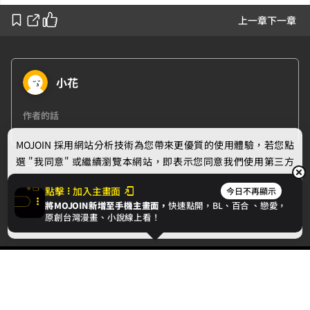
上一章
下一章
小花
作者的話
MOJOIN
採用網站分析技術為您帶來更優質的使用體驗，若您點
選 "我同意" 或繼續瀏覽本網站，即表示您同意我們使用第三方
下一章
Cookie，欲瞭解更多資訊請見
隱私權政策
。
點擊
加入主畫面
第三章：快樂崇拜
今日不再顯示
將MOJOIN新增至手機主畫面，
快速點開，BL、
百合
、戀愛，
我同意
原創台灣漫畫、小說線上看！