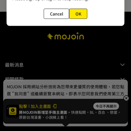
Cancel
OK
最新消息
相關條款
MOJOIN
採用網站分析技術為您帶來更優質的使用體驗，若您點
聯絡我們
選 "我同意" 或繼續瀏覽本網站，即表示您同意我們使用第三方
Cookie，欲瞭解更多資訊請見
隱私權政策
。
點擊
加入主畫面
今日不再顯示
將MOJOIN新增至手機主畫面，
快速點開，BL、
百合
、戀愛，
我同意
原創台灣漫畫、小說線上看！
© 2024 gamania Digital Entertainment Co., Ltd.