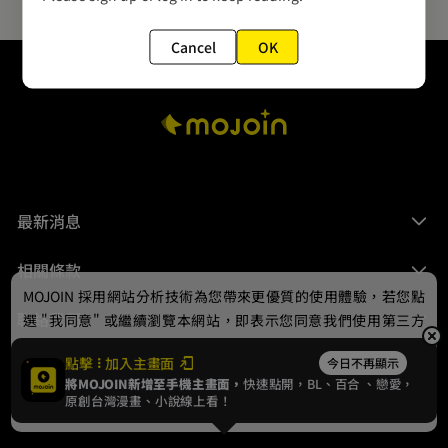
Cancel
OK
最新消息
相關條款
MOJOIN
採用網站分析技術為您帶來更優質的使用體驗，若您點
聯絡我們
選 "我同意" 或繼續瀏覽本網站，即表示您同意我們使用第三方
Cookie，欲瞭解更多資訊請見
隱私權政策
。
點擊
加入主畫面
今日不再顯示
將MOJOIN新增至手機主畫面，
快速點開，BL、
百合
、戀愛，
我同意
原創台灣漫畫、小說線上看！
© 2024 gamania Digital Entertainment Co., Ltd.