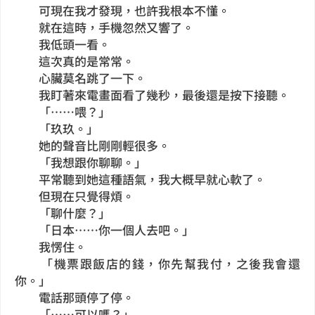
可現在我才發現，也許我根本不懂。
就在這時，手機忽然又響了。
我低頭一看。
這次真的是常常。
心臟莫名跳了一下。
我盯著來電畫面看了幾秒，最後還是按下接聽。
「……喂？」
「玖玖。」
她的聲音比剛剛輕很多。
「我想跟你聊聊。」
平常聽到她這種語氣，我大概早就心軟了。
但現在只覺得煩。
「聊什麼？」
「日本……你一個人去吧。」
我愣住。
「機票跟飯店的錢，你先幫我付，之後我會還
你。」
電話那頭停了停。
「……可以嗎？」