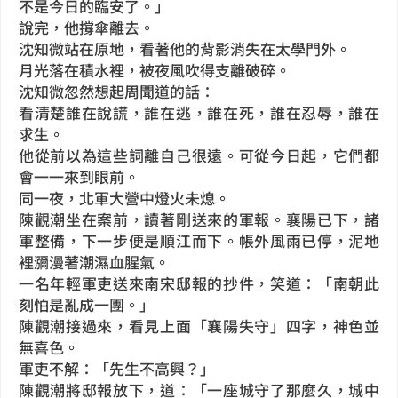
不是今日的臨安了。」
說完，他撐傘離去。
沈知微站在原地，看著他的背影消失在太學門外。
月光落在積水裡，被夜風吹得支離破碎。
沈知微忽然想起周聞道的話：
看清楚誰在說謊，誰在逃，誰在死，誰在忍辱，誰在
求生。
他從前以為這些詞離自己很遠。可從今日起，它們都
會一一來到眼前。
同一夜，北軍大營中燈火未熄。
陳觀潮坐在案前，讀著剛送來的軍報。襄陽已下，諸
軍整備，下一步便是順江而下。帳外風雨已停，泥地
裡瀰漫著潮濕血腥氣。
一名年輕軍吏送來南宋邸報的抄件，笑道：「南朝此
刻怕是亂成一團。」
陳觀潮接過來，看見上面「襄陽失守」四字，神色並
無喜色。
軍吏不解：「先生不高興？」
陳觀潮將邸報放下，道：「一座城守了那麼久，城中