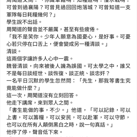
可曾到過襄陽？可曾見過回回炮落城？可曾知道一支
軍隊每日耗糧幾何？」
學生說不出話。
周聞道的聲音並不嚴厲，甚至有些疲倦。
「我不是笑你。少年人願意為國憂心，是好事。可憂
心若只停在口舌上，便會變成另一種清談。」
清談。
這兩個字讓許多人心中一震。
魏晉清談，向來被後人譏為誤國。可太學之中，誰又
不是每日談經世、談恢復、談正統、談忠奸？
一名平日沉默的學生忽然問：「先生，那我等書生究
竟能做什麼？」
這一次，周聞道沒有立刻回答。
他走下講席，來到眾人之間。
「書生能做的事，不少。」他道，「可以記錄，可以
上書，可以籌糧，可以安民，可以赴軍，可以守節，
也可以在所有人顛倒黑白之時，說一句真話。」
他停了停，聲音低下來。