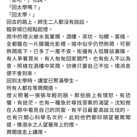
「回太學嗎？」
「回太學。」
回去的路上，師生二人都沒有說話。
臨安城已經點起燈。
雨中的燈火被水氣暈開，酒樓、茶坊、勾欄、客棧，
全都籠在一片朦朧光影裡。城中似乎仍然熱鬧，可那
熱鬧底下，已多了一層不安。街邊有人低聲談襄陽，
有人爭著買米，有人匆匆回家關門。也有些人不以為
意，照樣在酒樓中笑鬧，彷彿只要自己不信，壞消息
便不會到來。
回到太學時，講堂已聚滿學生。
所有人都在等周聞道。
燈火照著一張張年輕的臉。那些臉上有憤怒，有恐
懼，有迷茫，也有一種急於尋找答案的渴望。沈知微
在人群中看見自己的同窗，有平日最愛高談北伐的，
也有只關心科舉名次的。此刻他們都仰頭望著周聞
道，像溺水之人望著岸上的燈。
周聞道走上講席。