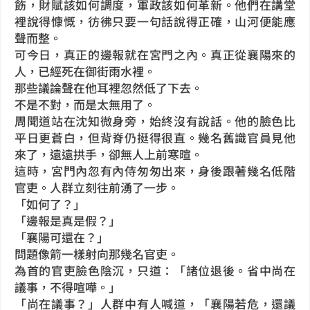
飭，財賦該如何調度，軍政該如何革新。他們在講堂
裡說得慷慨，彷彿只要一句話說得正確，山河便能應
聲而整。
可今日，真正的邊報就在宮門之內。真正從襄陽來的
人，已經死在御街雨水裡。
那些議論聲在他耳裡忽然低了下去。
不是不對，而是太無用了。
周聞道站在沈知微身旁，始終沒有說話。他的臉色比
平日更蒼白，但背脊仍挺得很直。幾名舊識官員見他
來了，遠遠拱手，卻無人上前寒暄。
這時，宮門內忽有內侍匆匆出來，身後跟著幾名低階
官吏。人群立刻往前湧了一步。
「如何了？」
「邊報是真是假？」
「襄陽可還在？」
問題像箭一樣射向那幾名官吏。
為首的官吏臉色陰沉，只道：「諸位退後。省中尚在
議事，不得喧嘩。」
「尚在議事？」人群中有人喊道，「襄陽若危，還議