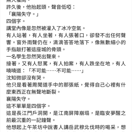
許久後，他抬起頭，聲音低啞：
「襄陽失守。」
四個字。
講堂內像是忽然被灌入了冰冷空氣。
有人站著，有人坐著，有人張著口，卻發不出任何聲
響。窗外雨聲仍在，滴滴答答地落下，像無數細小的
手指敲打著這座城的骨頭。
一名學生忽然哭出聲來。
接著，又有人怒罵，有人拍案，有人跌坐在地，有人
喃喃道：「不可能……不可能……」
沈知微卻沒有哭。
他只是看著周聞道手中的那張紙，覺得自己心裡有什
麼東西正在無聲地斷裂。
襄陽失守。
這不單單是四個字。
這是長江門戶洞開，是江南屏障崩塌，是臨安夢醒之
前最沉重的一記鐘聲。
他想起上午茶坊中說書人講岳武穆北伐時的喝采，想