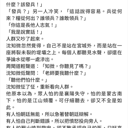
什麼？該發兵！」
「發兵？」另一人冷笑，「這話說得容易。兵從何
來？糧從何出？誰領兵？誰敢領兵？」
「你這是長他人志氣！」
「我是說實話！」
人群又吵了起來。
沈知微忽然覺得，自己不是站在宮城外，而是站在一
座將裂未裂的堤壩之上。每個人都聽見水聲，卻還在
爭論水從哪一處滲出。
周聞道輕聲道：「知微，你聽見了嗎？」
沈知微低聲問：「老師要我聽什麼？」
「聽他們怕什麼。」
沈知微怔了怔，重新看向人群。
他原本以為，眾人怕的是襄陽失守，怕的是蒙古南
下，怕的是江山傾覆。可仔細聽去，卻又不全是如
此。
有人怕朝廷無能，所以急著替朝廷辯解。
有人怕自己判斷錯誤，所以把憤怒投向旁人。
有人怕戰火燒到臨安，卻不敢承認自己怕死，只好高