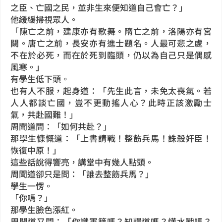
之臣、亡國之民，並非生來便知道自己會亡？」
他緩緩掃視眾人。
「陳亡之前，建康亦有歌舞。隋亡之前，洛陽亦有宮
闕。唐亡之前，長安亦有進士題名。人最可悲之處，
不在於必死，而在於死到臨頭，仍以為自己只是偶感
風寒。」
有學生低下頭。
也有人不服，起身道：「先生此言，未免太喪氣。若
人人都談亡國，豈不更動搖人心？此時正該激勵士
氣，共赴國難！」
周聞道問：「如何共赴？」
那學生慷慨道：「上書請戰！整飭兵馬！誅殺奸臣！
恢復中原！」
這些話說得響亮，講堂中有幾人點頭。
周聞道卻只是問：「誰去整飭兵馬？」
學生一愣。
「你嗎？」
那學生臉色漲紅。
周聞道又問：「你識軍籍嗎？知糧道嗎？懂水戰嗎？