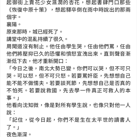
起御街上賣花少女濕潤的杏花，想起書肆門口那些
《恢復中原十策》，想起驛卒倒在雨中時說出的那兩
個字。
襄陽。
原來那時，城已經死了。
講堂中的混亂持續了很久。
周聞道沒有制止。他任由學生哭，任由他們罵，任由
他們將壓抑已久的恐懼和憤怒宣洩出來。直到聲音漸
漸低下去，他才重新開口：
「今日之後，南北大勢已變。你們可以哭，但不可只
哭。可以怒，但不可只怒。若要罵奸臣，先想想自己
能不能不做懦夫。若要談死節，先想想自己是否真的
不怕死。若要說救國，先去學一件真正可救人的本
事。」
他看向沈知微，像是對所有學生說，也像只對他一人
說：
「記住，從今日起，你們不是生在太平世的讀書人
了。」
夜色漸深。