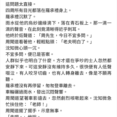
這問題太直接。
四周所有目光都落在羅承禮身上。
羅承禮沉默了。
雨水從他的烏紗邊緣滴下，落在青石板上。那一滴一
滴的聲音，在此刻竟清晰得近乎刺耳。
他終於低聲道：「周先生，今日不宜多問。」
周聞道看著他，輕輕點頭：「老夫明白了。」
沈知微心頭一沉。
不宜多問，便已是答案。
人群似乎也明白了什麼。方才還在爭吵的士人忽然都
安靜下來。可這安靜沒有維持多久，很快便有人低聲
啜泣，有人咬牙切齒，也有人轉身離去，像是不願再
聽。
羅承禮沒有再停留，匆匆登車離去。
車輪碾過雨水，發出沉悶聲響。
周聞道望著車影遠去，忽然劇烈咳嗽起來。沈知微急
忙扶住他：「老師！」
周聞道擺了擺手，示意無事。
「走吧。」他說。