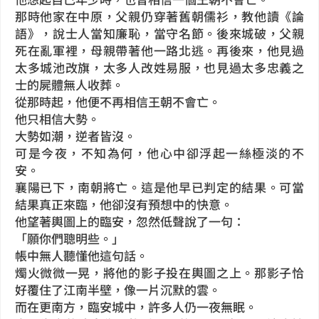
那時他家在中原，父親仍穿著舊朝儒衫，教他讀《論
語》，說士人當知廉恥，當守名節。後來城破，父親
死在亂軍裡，母親帶著他一路北逃。再後來，他見過
太多城池改旗，太多人改姓易服，也見過太多忠義之
士的屍體無人收葬。
從那時起，他便不再相信王朝不會亡。
他只相信大勢。
大勢如潮，逆者皆沒。
可是今夜，不知為何，他心中卻浮起一絲極淡的不
安。
襄陽已下，南朝將亡。這是他早已判定的結果。可當
結果真正來臨，他卻沒有預想中的快意。
他望著輿圖上的臨安，忽然低聲說了一句：
「願你們聰明些。」
帳中無人聽懂他這句話。
燭火微微一晃，將他的影子投在輿圖之上。那影子恰
好覆住了江南半壁，像一片沉默的雲。
而在更南方，臨安城中，許多人仍一夜無眠。