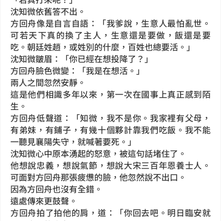
沈知微依舊答不出。
方回舟像是自言自語：「我爹說，生意人最怕亂世。
可若天下真的換了主人，生意還是要做，飯還是要
吃。朝廷姓趙，或姓別的什麼，百姓也總要活。」
沈知微皺眉：「你已經在想投降了？」
方回舟臉色微變：「我是在想活。」
兩人之間忽然安靜。
這是他們相識多年以來，第一次在國事上真正感到陌
生。
方回舟低聲道：「知微，我不是你。我家裡有父母，
有弟妹，有鋪子，有幾十個夥計靠我們吃飯。我不能
一聽見襄陽失守，就喊著要死。」
沈知微心中原本湧起的怒意，被這句話堵住了。
他想說忠義，想說氣節，想說大宋三百年恩養士人。
可面對方回舟那張疲憊的臉，他忽然說不出口。
因為方回舟也沒有全錯。
遠處傳來更鼓聲。
方回舟拍了拍他的肩，道：「你回去吧。明日臨安就