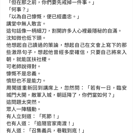
「但在那之前，你們要先戒掉一件事。」
「何事？」
「以為自己慷慨，便已經盡忠。」
講堂中無人敢言。
這句話像一柄細刀，割開許多人心裡最隱秘的自滿。
沈知微也低下頭。
他想起自己讀過的策論，想起自己在文會上寫下的那
些激昂句子，想起他曾經多麼確信，只要自己將來入
朝，就能匡扶社稷。
可老師說得對。
慷慨不是忠義。
憤怒也不是能力。
周聞道重新回到講席上，忽然問：「若有一日，臨安
城門大開，敵軍入城，朝廷降了，你們當如何？」
這問題太突然。
眾人一陣騷動。
有人立刻道：「死節！」
也有人道：「追隨官家南渡！」
有人道：「召集義兵，巷戰到底！」