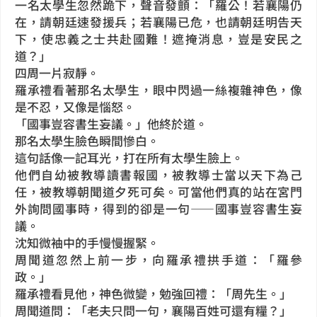
一名太學生忽然跪下，聲音發顫：「羅公！若襄陽仍
在，請朝廷速發援兵；若襄陽已危，也請朝廷明告天
下，使忠義之士共赴國難！遮掩消息，豈是安民之
道？」
四周一片寂靜。
羅承禮看著那名太學生，眼中閃過一絲複雜神色，像
是不忍，又像是惱怒。
「國事豈容書生妄議。」他終於道。
那名太學生臉色瞬間慘白。
這句話像一記耳光，打在所有太學生臉上。
他們自幼被教導讀書報國，被教導士當以天下為己
任，被教導朝聞道夕死可矣。可當他們真的站在宮門
外詢問國事時，得到的卻是一句——國事豈容書生妄
議。
沈知微袖中的手慢慢握緊。
周聞道忽然上前一步，向羅承禮拱手道：「羅參
政。」
羅承禮看見他，神色微變，勉強回禮：「周先生。」
周聞道問：「老夫只問一句，襄陽百姓可還有糧？」