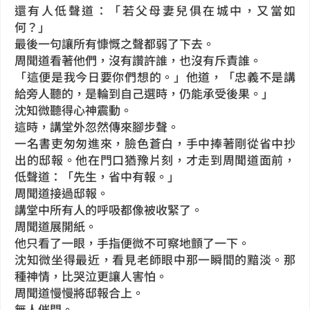
還有人低聲道：「若父母妻兒俱在城中，又當如
何？」
最後一句讓所有慷慨之聲都弱了下去。
周聞道看著他們，沒有讚許誰，也沒有斥責誰。
「這便是我今日要你們想的。」他道，「忠義不是講
給旁人聽的，是輪到自己選時，仍能承受後果。」
沈知微聽得心神震動。
這時，講堂外忽然傳來腳步聲。
一名書吏匆匆進來，臉色蒼白，手中捧著剛從省中抄
出的邸報。他在門口猶豫片刻，才走到周聞道面前，
低聲道：「先生，省中有報。」
周聞道接過邸報。
講堂中所有人的呼吸都像被收緊了。
周聞道展開紙。
他只看了一眼，手指便微不可察地顫了一下。
沈知微坐得最近，看見老師眼中那一瞬間的黯淡。那
種神情，比哭泣更讓人害怕。
周聞道慢慢將邸報合上。
無人催問。