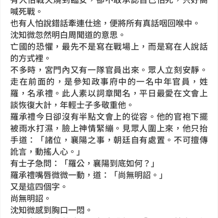
喊死戰。
也有人怕說錯話牽連仕途，便將所有真話咽回喉中。
沈知微忽然明白周聞道的意思。
亡國的恐懼，最先不是寫在戰場上，而是寫在人說話
的方式裡。
不多時，宮門內又有一隊官員出來。眾人立刻安靜。
走在前面的，是參知政事府中的一名中年官員，姓
羅，名承禮。此人素以詞章聞名，平日最愛在文會上
談恢復大計，年輕士子多敬重他。
羅承禮今日卻沒有半點文會上的從容。他的官袍下擺
被雨水打濕，臉上神情緊繃。見眾人圍上來，他只抬
手道：「諸位，襄陽之事，朝廷自有處置。不可擅傳
訛言，動搖人心。」
有士子急問：「羅公，襄陽到底如何？」
羅承禮嘴唇微微一動，道：「尚無明詔。」
又是這四個字。
尚無明詔。
沈知微感到胸口一悶。