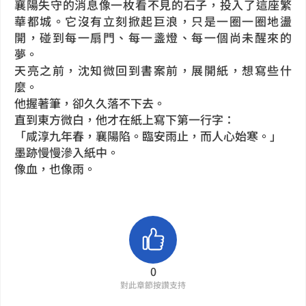
襄陽失守的消息像一枚看不見的石子，投入了這座繁
華都城。它沒有立刻掀起巨浪，只是一圈一圈地盪
開，碰到每一扇門、每一盞燈、每一個尚未醒來的
夢。
天亮之前，沈知微回到書案前，展開紙，想寫些什
麼。
他握著筆，卻久久落不下去。
直到東方微白，他才在紙上寫下第一行字：
「咸淳九年春，襄陽陷。臨安雨止，而人心始寒。」
墨跡慢慢滲入紙中。
像血，也像雨。
0
對此章節按讚支持