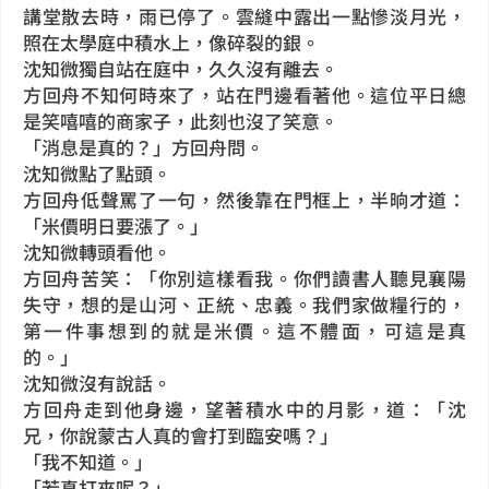
講堂散去時，雨已停了。雲縫中露出一點慘淡月光，
照在太學庭中積水上，像碎裂的銀。
沈知微獨自站在庭中，久久沒有離去。
方回舟不知何時來了，站在門邊看著他。這位平日總
是笑嘻嘻的商家子，此刻也沒了笑意。
「消息是真的？」方回舟問。
沈知微點了點頭。
方回舟低聲罵了一句，然後靠在門框上，半晌才道：
「米價明日要漲了。」
沈知微轉頭看他。
方回舟苦笑：「你別這樣看我。你們讀書人聽見襄陽
失守，想的是山河、正統、忠義。我們家做糧行的，
第一件事想到的就是米價。這不體面，可這是真
的。」
沈知微沒有說話。
方回舟走到他身邊，望著積水中的月影，道：「沈
兄，你說蒙古人真的會打到臨安嗎？」
「我不知道。」
「若真打來呢？」