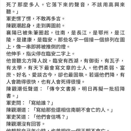
死了那麼多人。它落下來的聲音，不該用高興來
聽。」
軍吏愣了愣，不敢再多言。
陳觀潮起身，走到輿圖前。
襄陽已被朱筆圈起，往南，是長江，是鄂州，是江
陵，是建康，是臨安。那些名字一個接一個排列在圖
上，像一串即將被推倒的燈。
他伸手，指尖停在臨安二字上。
他曾聽北方降人說，臨安有西湖，有御街，有瓦子，
有太學，有天下最會寫文章的士人。他們柔弱、富
庶、好名、愛談古今，卻也最固執。若逼他們降，有
人會跪得很快，也有人會死得很慢。
陳觀潮低聲道：「傳令文書房，明日再擬一批招降
書。」
軍吏問：「寫給誰？」
陳觀潮道：「寫給那些還相信南朝不會亡的人。」
軍吏笑道：「他們會信嗎？」
陳觀潮沒有回答。
他想起自己年少時，也曾相信一個王朝不會亡。