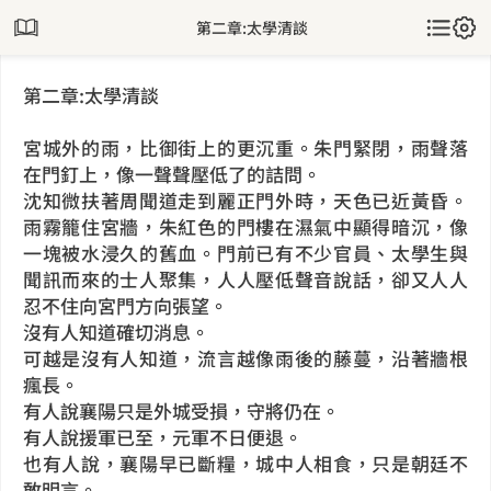
第二章:太學清談
第二章:太學清談
宮城外的雨，比御街上的更沉重。朱門緊閉，雨聲落
在門釘上，像一聲聲壓低了的詰問。
沈知微扶著周聞道走到麗正門外時，天色已近黃昏。
雨霧籠住宮牆，朱紅色的門樓在濕氣中顯得暗沉，像
一塊被水浸久的舊血。門前已有不少官員、太學生與
聞訊而來的士人聚集，人人壓低聲音說話，卻又人人
忍不住向宮門方向張望。
沒有人知道確切消息。
可越是沒有人知道，流言越像雨後的藤蔓，沿著牆根
瘋長。
有人說襄陽只是外城受損，守將仍在。
有人說援軍已至，元軍不日便退。
也有人說，襄陽早已斷糧，城中人相食，只是朝廷不
敢明言。