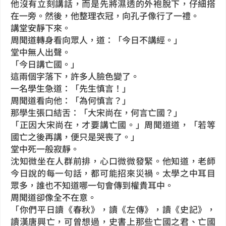
他沒有立刻講話，而是先將濕透的外袍脫下，仔細搭
在一旁。然後，他整理衣冠，向孔子像行了一禮。
講堂安靜下來。
周聞道轉身看向眾人，道：「今日不講經。」
堂中無人出聲。
「今日講亡國。」
這兩個字落下，許多人臉色變了。
一名學生急道：「先生慎言！」
周聞道看向他：「為何慎言？」
那學生張口結舌：「大宋尚在，何言亡國？」
「正因大宋尚在，才要講亡國。」周聞道道，「若等
國亡之後再講，便只是哭喪了。」
堂中死一般寂靜。
沈知微坐在人群前排，心口微微發緊。他知道，老師
今日說的每一句話，都可能招來災禍。太學之中耳目
眾多，誰也不知道哪一句會傳到權貴耳中。
周聞道卻像全不在意。
「你們平日讀《春秋》，讀《左傳》，讀《史記》，
讀漢唐興亡，可曾想過，史書上那些亡國之君、亡國