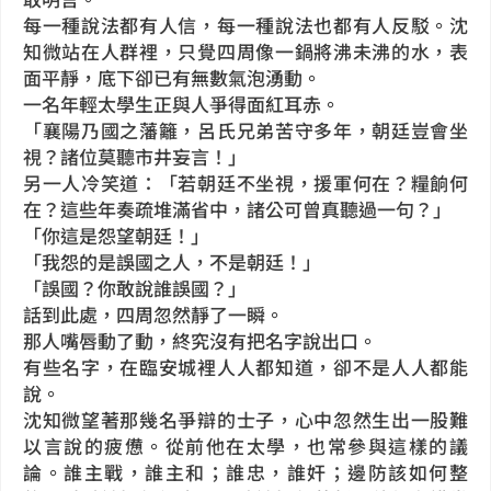
每一種說法都有人信，每一種說法也都有人反駁。沈
知微站在人群裡，只覺四周像一鍋將沸未沸的水，表
面平靜，底下卻已有無數氣泡湧動。
一名年輕太學生正與人爭得面紅耳赤。
「襄陽乃國之藩籬，呂氏兄弟苦守多年，朝廷豈會坐
視？諸位莫聽市井妄言！」
另一人冷笑道：「若朝廷不坐視，援軍何在？糧餉何
在？這些年奏疏堆滿省中，諸公可曾真聽過一句？」
「你這是怨望朝廷！」
「我怨的是誤國之人，不是朝廷！」
「誤國？你敢說誰誤國？」
話到此處，四周忽然靜了一瞬。
那人嘴唇動了動，終究沒有把名字說出口。
有些名字，在臨安城裡人人都知道，卻不是人人都能
說。
沈知微望著那幾名爭辯的士子，心中忽然生出一股難
以言說的疲憊。從前他在太學，也常參與這樣的議
論。誰主戰，誰主和；誰忠，誰奸；邊防該如何整