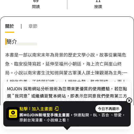
69
11
閱讀
按讚
關於
|
章節
簡介
本書是一部以南宋末年為背景的歷史文學小說。故事從襄陽危
急、臨安投降寫起，延伸至福州小朝廷，海上流亡與崖山終
局。小說以南宋書生沈知微與蒙古軍漢人謀士陳觀潮為主角:一
人相信忠義、正統與記憶，一人相信大勢、秩序與統一。兩人
MOJOIN
採用網站分析技術為您帶來更優質的使用體驗，若您點
的思想在戰火、降表、招降書與海潮之間不斷衝擊，彼此雖為
選 "我同意" 或繼續瀏覽本網站，即表示您同意我們使用第三方
敵對卻又彼此了解。王朝隨皇帝朝入海中，倖存下來的沈知
Cookie，欲瞭解更多資訊請見
隱私權政策
。
微，記下那些不該應勝敗而被遺忘的人。這是一部關於亡國的
點擊
加入主畫面
今日不再顯示
將MOJOIN新增至手機主畫面，
快速點開，BL、
百合
、戀愛，
展開全部
悲劇作品。(本書多處為虛構只借鑒了南宋滅亡的歷史，建議當
我同意
開始閱讀
收藏
原創台灣漫畫、小說線上看！
成架空歷史小說。) 每週三和周六晚上八點更新