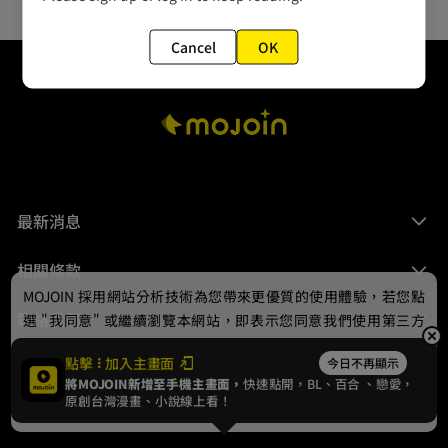
Cancel
OK
最新消息
相關條款
MOJOIN
採用網站分析技術為您帶來更優質的使用體驗，若您點
聯絡我們
選 "我同意" 或繼續瀏覽本網站，即表示您同意我們使用第三方
Cookie，欲瞭解更多資訊請見
隱私權政策
。
點擊
加入主畫面
今日不再顯示
將MOJOIN新增至手機主畫面，
快速點開，BL、
百合
、戀愛，
我同意
原創台灣漫畫、小說線上看！
© 2024 gamania Digital Entertainment Co., Ltd.