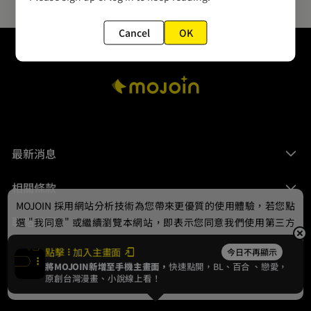
Cancel
OK
最新消息
相關條款
MOJOIN
採用網站分析技術為您帶來更優質的使用體驗，若您點
聯絡我們
選 "我同意" 或繼續瀏覽本網站，即表示您同意我們使用第三方
Cookie，欲瞭解更多資訊請見
隱私權政策
。
點擊
加入主畫面
今日不再顯示
將MOJOIN新增至手機主畫面，
快速點開，BL、
百合
、戀愛，
我同意
原創台灣漫畫、小說線上看！
© 2024 gamania Digital Entertainment Co., Ltd.