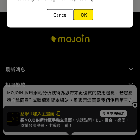
Cancel
OK
最新消息
相關條款
MOJOIN
採用網站分析技術為您帶來更優質的使用體驗，若您點
聯絡我們
選 "我同意" 或繼續瀏覽本網站，即表示您同意我們使用第三方
Cookie，欲瞭解更多資訊請見
隱私權政策
。
點擊
加入主畫面
今日不再顯示
將MOJOIN新增至手機主畫面，
快速點開，BL、
百合
、戀愛，
我同意
原創台灣漫畫、小說線上看！
© 2024 gamania Digital Entertainment Co., Ltd.